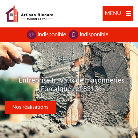
MENU
indisponible
indisponible
Entreprise travaux de maçonneries
Forcalqueiret 83136
Nos réalisations