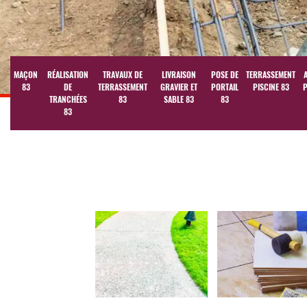
MAÇON
RÉALISATION
TRAVAUX DE
LIVRAISON
POSE DE
TERRASSEMENT
83
DE
TERRASSEMENT
GRAVIER ET
PORTAIL
PISCINE 83
P
TRANCHÉES
83
SABLE 83
83
83