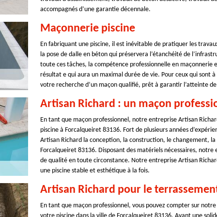
accompagnés d’une garantie décennale.
Maçonnerie piscine
En fabriquant une piscine, il est inévitable de pratiquer les trava
la pose de dalle en béton qui préservera l’étanchéité de l’infrast
toute ces tâches, la compétence professionnelle en maçonnerie es
résultat e qui aura un maximal durée de vie. Pour ceux qui sont à
votre recherche d’un maçon qualifié, prêt à garantir l’atteinte de 
Artisan Richard : un maçon professi
En tant que maçon professionnel, notre entreprise Artisan Richar
piscine à Forcalqueiret 83136. Fort de plusieurs années d’expéri
Artisan Richard la conception, la construction, le changement, l
Forcalqueiret 83136. Disposant des matériels nécessaires, notre 
de qualité en toute circonstance. Notre entreprise Artisan Richa
une piscine stable et esthétique à la fois.
Artisan Richard pour le terrassement
En tant que maçon professionnel, vous pouvez compter sur notre e
votre piscine dans la ville de Forcalqueiret 83136. Ayant une sol