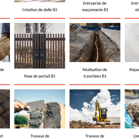
e
Entreprise de
Entr
Création de dalle 83
maçonnerie 83
e
 de
Réalisation de
Répar
Pose de portail 83
tranchées 83
et
Travaux de
Travaux de
Liv