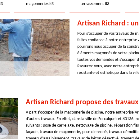
83
maçonneries 83
terrassement 83
Artisan Richard : u
Pour s’occuper de vos travaux de ma
faites confiance à notre entreprise
pourrons nous occuper de la constru
éléments maçonnés de votre piscin
toutes vos demandes et s’occuper de
Rassurez-vous, avec notre entrepris
résistante et esthétique dans la vil
Artisan Richard propose des travaux 
À part s’occuper de la maçonnerie de piscine, notre entreprise Ar
d’autres travaux. En effet, dans la ville de Forcalqueiret 83136, 
suivants : pose de carrelage, nettoyage de piscine, réparation f
façade, travaux de maçonnerie, pose d’enrobé, travaux démolition
travaux d’assainissement, travaux de béton désactivé, travaux de