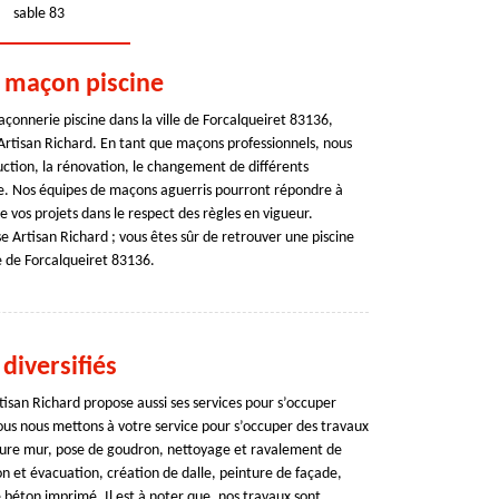
sable 83
n maçon piscine
çonnerie piscine dans la ville de Forcalqueiret 83136,
 Artisan Richard. En tant que maçons professionnels, nous
ction, la rénovation, le changement de différents
e. Nos équipes de maçons aguerris pourront répondre à
 vos projets dans le respect des règles en vigueur.
e Artisan Richard ; vous êtes sûr de retrouver une piscine
le de Forcalqueiret 83136.
diversifiés
tisan Richard propose aussi ses services pour s’occuper
nous nous mettons à votre service pour s’occuper des travaux
issure mur, pose de goudron, nettoyage et ravalement de
 et évacuation, création de dalle, peinture de façade,
 béton imprimé. Il est à noter que, nos travaux sont