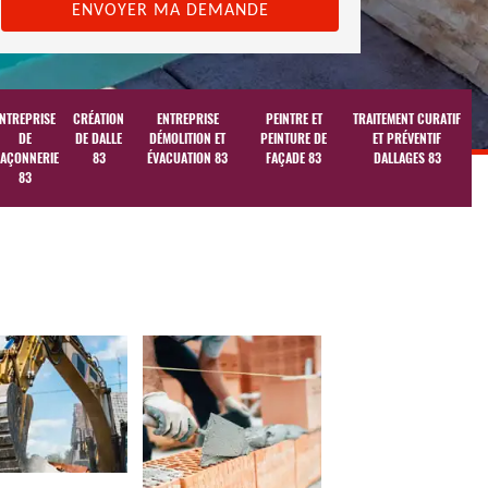
NTREPRISE
CRÉATION
ENTREPRISE
PEINTRE ET
TRAITEMENT CURATIF
DE
DE DALLE
DÉMOLITION ET
PEINTURE DE
ET PRÉVENTIF
AÇONNERIE
83
ÉVACUATION 83
FAÇADE 83
DALLAGES 83
83