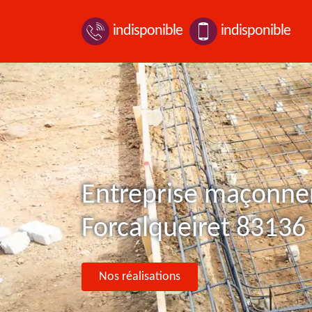
indisponible
indisponible
Entreprise maçonner
Forcalqueiret 83136
Nos réalisations