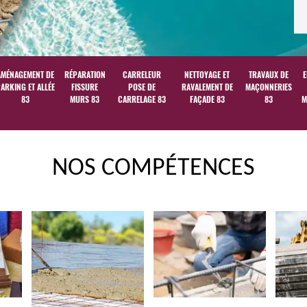
AMÉNAGEMENT DE
RÉPARATION
CARRELEUR
NETTOYAGE ET
TRAVAUX DE
E
ARKING ET ALLÉE
FISSURE
POSE DE
RAVALEMENT DE
MAÇONNERIES
83
MURS 83
CARRELAGE 83
FAÇADE 83
83
M
NOS COMPÉTENCES