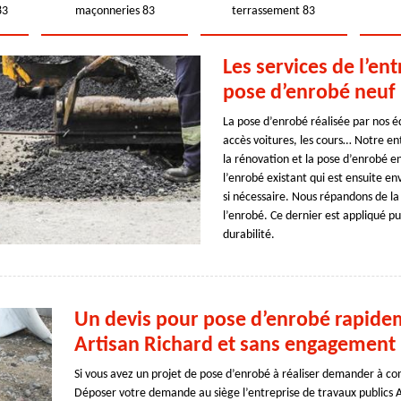
83
maçonneries 83
terrassement 83
Les services de l’en
pose d’enrobé neuf
La pose d’enrobé réalisée par nos é
accès voitures, les cours… Notre en
la rénovation et la pose d’enrobé 
l’enrobé existant qui est ensuite e
si nécessaire. Nous répandons de la
l’enrobé. Ce dernier est appliqué pu
durabilité.
Un devis pour pose d’enrobé rapideme
Artisan Richard et sans engagement
Si vous avez un projet de pose d’enrobé à réaliser demander à conn
Déposer votre demande au siège l’entreprise de travaux publics A