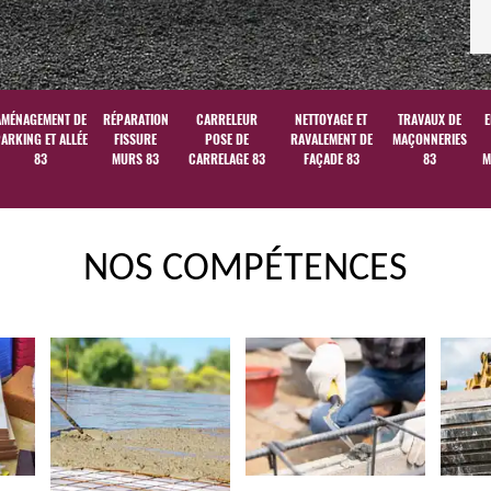
AMÉNAGEMENT DE
RÉPARATION
CARRELEUR
NETTOYAGE ET
TRAVAUX DE
E
ARKING ET ALLÉE
FISSURE
POSE DE
RAVALEMENT DE
MAÇONNERIES
83
MURS 83
CARRELAGE 83
FAÇADE 83
83
M
NOS COMPÉTENCES