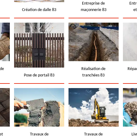
e
Entreprise de
Entr
Création de dalle 83
maçonnerie 83
e
 de
Réalisation de
Répar
Pose de portail 83
tranchées 83
et
Travaux de
Travaux de
Liv