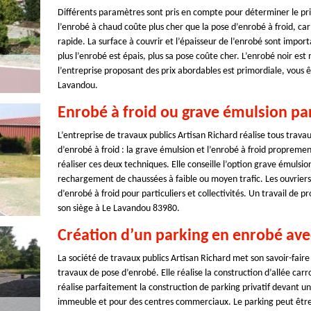
Différents paramètres sont pris en compte pour déterminer le prix
l’enrobé à chaud coûte plus cher que la pose d’enrobé à froid, car d
rapide. La surface à couvrir et l’épaisseur de l’enrobé sont importa
plus l’enrobé est épais, plus sa pose coûte cher. L’enrobé noir e
l’entreprise proposant des prix abordables est primordiale, vous ê
Lavandou.
Enrobé à froid ou grave émulsion par
L’entreprise de travaux publics Artisan Richard réalise tous travau
d’enrobé à froid : la grave émulsion et l’enrobé à froid proprement
réaliser ces deux techniques. Elle conseille l’option grave émulsio
rechargement de chaussées à faible ou moyen trafic. Les ouvriers 
d’enrobé à froid pour particuliers et collectivités. Un travail de p
son siège à Le Lavandou 83980.
Création d’un parking en enrobé avec
La société de travaux publics Artisan Richard met son savoir-faire à 
travaux de pose d’enrobé. Elle réalise la construction d’allée car
réalise parfaitement la construction de parking privatif devant une
immeuble et pour des centres commerciaux. Le parking peut être