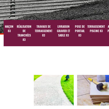
MAÇON
RÉALISATION
TRAVAUX DE
LIVRAISON
POSE DE
TERRASSEMENT
83
DE
TERRASSEMENT
GRAVIER ET
PORTAIL
PISCINE 83
P
TRANCHÉES
83
SABLE 83
83
83