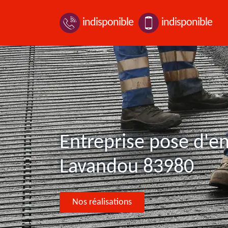
indisponible
indisponible
Entreprise pose d'e
Lavandou 83980
Nos réalisations