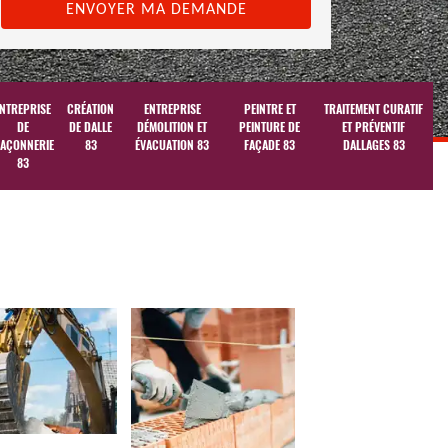
NTREPRISE
CRÉATION
ENTREPRISE
PEINTRE ET
TRAITEMENT CURATIF
DE
DE DALLE
DÉMOLITION ET
PEINTURE DE
ET PRÉVENTIF
AÇONNERIE
83
ÉVACUATION 83
FAÇADE 83
DALLAGES 83
83