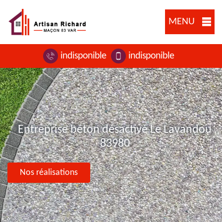
MENU
indisponible
indisponible
Entreprise béton désactivé Le Lavandou
83980
Nos réalisations