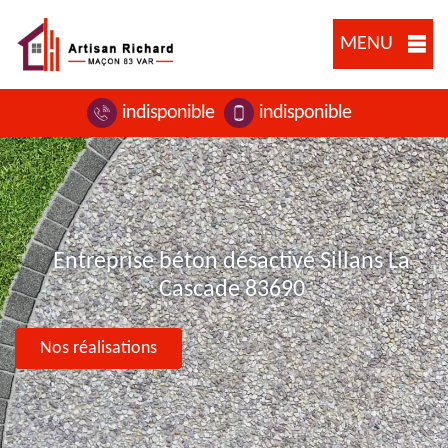
MENU
indisponible
indisponible
Entreprise béton désactivé Sillans La
Cascade 83690
Nos réalisations