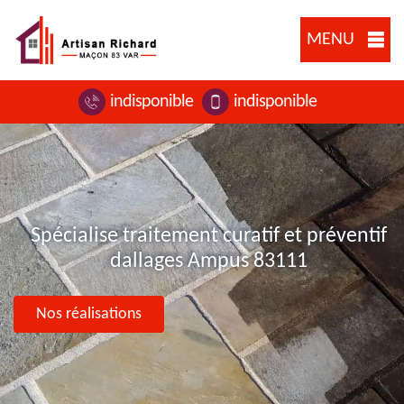
MENU
indisponible
indisponible
Spécialise traitement curatif et préventif
dallages Ampus 83111
Nos réalisations