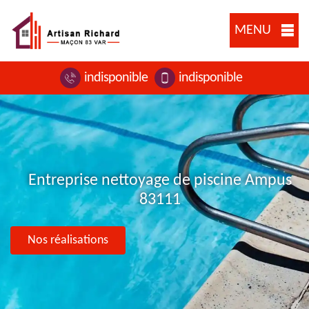
MENU
indisponible
indisponible
Entreprise nettoyage de piscine Ampus
83111
Nos réalisations