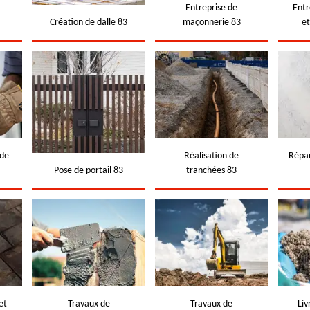
e
Entreprise de
Entr
Création de dalle 83
maçonnerie 83
e
 de
Réalisation de
Répar
Pose de portail 83
tranchées 83
et
Travaux de
Travaux de
Liv