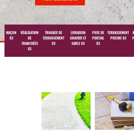
MAÇON
RÉALISATION
TRAVAUX DE
LIVRAISON
POSE DE
TERRASSEMENT
83
DE
TERRASSEMENT
GRAVIER ET
PORTAIL
PISCINE 83
P
TRANCHÉES
83
SABLE 83
83
83