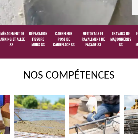
AMÉNAGEMENT DE
RÉPARATION
CARRELEUR
NETTOYAGE ET
TRAVAUX DE
E
ARKING ET ALLÉE
FISSURE
POSE DE
RAVALEMENT DE
MAÇONNERIES
83
MURS 83
CARRELAGE 83
FAÇADE 83
83
M
NOS COMPÉTENCES