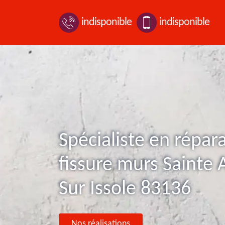
indisponible
indisponible
Spécialiste en répar
fissure murs Sainte 
Sur Issole 83136
Nos réalisations