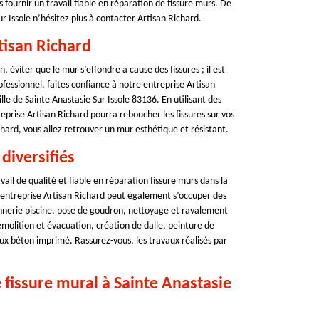
fournir un travail fiable en réparation de fissure murs. De
ur Issole n’hésitez plus à contacter Artisan Richard.
tisan Richard
, éviter que le mur s’effondre à cause des fissures ; il est
fessionnel, faites confiance à notre entreprise Artisan
lle de Sainte Anastasie Sur Issole 83136. En utilisant des
eprise Artisan Richard pourra reboucher les fissures sur vos
hard, vous allez retrouver un mur esthétique et résistant.
diversifiés
ail de qualité et fiable en réparation fissure murs dans la
re entreprise Artisan Richard peut également s’occuper des
nnerie piscine, pose de goudron, nettoyage et ravalement
olition et évacuation, création de dalle, peinture de
ux béton imprimé. Rassurez-vous, les travaux réalisés par
fissure mural à Sainte Anastasie