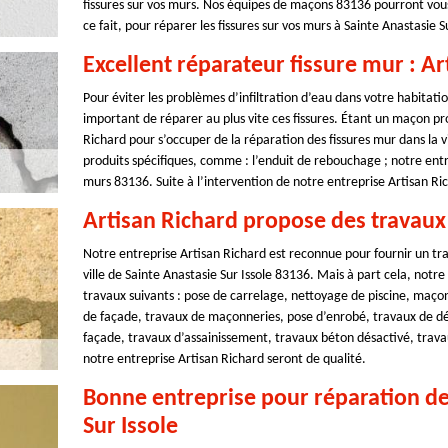
fissures sur vos murs. Nos équipes de maçons 83136 pourront vous 
ce fait, pour réparer les fissures sur vos murs à Sainte Anastasie S
Excellent réparateur fissure mur : Ar
Pour éviter les problèmes d’infiltration d’eau dans votre habitation
important de réparer au plus vite ces fissures. Étant un maçon pro
Richard pour s’occuper de la réparation des fissures mur dans la vi
produits spécifiques, comme : l’enduit de rebouchage ; notre entr
murs 83136. Suite à l’intervention de notre entreprise Artisan Ric
Artisan Richard propose des travaux 
Notre entreprise Artisan Richard est reconnue pour fournir un trav
ville de Sainte Anastasie Sur Issole 83136. Mais à part cela, not
travaux suivants : pose de carrelage, nettoyage de piscine, maço
de façade, travaux de maçonneries, pose d’enrobé, travaux de dém
façade, travaux d’assainissement, travaux béton désactivé, trava
notre entreprise Artisan Richard seront de qualité.
Bonne entreprise pour réparation de 
Sur Issole