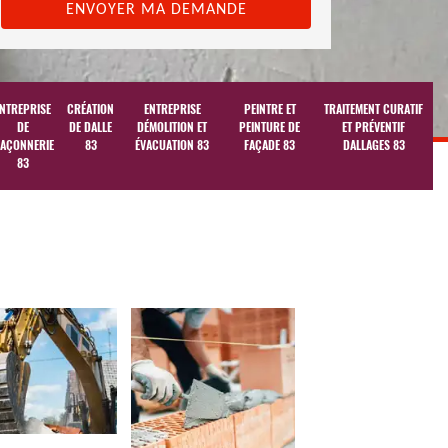
NTREPRISE
CRÉATION
ENTREPRISE
PEINTRE ET
TRAITEMENT CURATIF
DE
DE DALLE
DÉMOLITION ET
PEINTURE DE
ET PRÉVENTIF
AÇONNERIE
83
ÉVACUATION 83
FAÇADE 83
DALLAGES 83
83