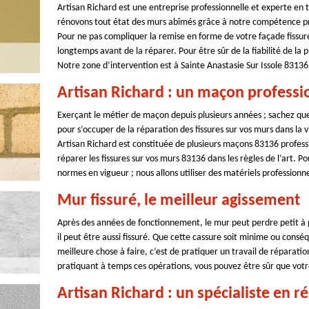
Artisan Richard est une entreprise professionnelle et experte en
rénovons tout état des murs abîmés grâce à notre compétence prof
Pour ne pas compliquer la remise en forme de votre façade fiss
longtemps avant de la réparer. Pour être sûr de la fiabilité de la
Notre zone d’intervention est à Sainte Anastasie Sur Issole 83136
Artisan Richard : un maçon professi
Exerçant le métier de maçon depuis plusieurs années ; sachez que, 
pour s’occuper de la réparation des fissures sur vos murs dans la v
Artisan Richard est constituée de plusieurs maçons 83136 professi
réparer les fissures sur vos murs 83136 dans les règles de l’art. P
normes en vigueur ; nous allons utiliser des matériels professionne
Mur fissuré, le meilleur agissement
Après des années de fonctionnement, le mur peut perdre petit à p
il peut être aussi fissuré. Que cette cassure soit minime ou consé
meilleure chose à faire, c’est de pratiquer un travail de réparation
pratiquant à temps ces opérations, vous pouvez être sûr que votr
Artisan Richard : un spécialiste en r