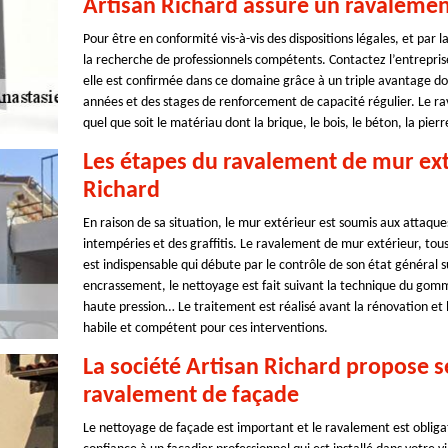
Artisan Richard assure un ravalemen
Pour être en conformité vis-à-vis des dispositions légales, et par
la recherche de professionnels compétents. Contactez l’entreprise
elle est confirmée dans ce domaine grâce à un triple avantage don
années et des stages de renforcement de capacité régulier. Le ra
quel que soit le matériau dont la brique, le bois, le béton, la pierre
Les étapes du ravalement de mur exté
Richard
En raison de sa situation, le mur extérieur est soumis aux attaques 
intempéries et des graffitis. Le ravalement de mur extérieur, tous 
est indispensable qui débute par le contrôle de son état général su
encrassement, le nettoyage est fait suivant la technique du gom
haute pression… Le traitement est réalisé avant la rénovation et l
habile et compétent pour ces interventions.
La société Artisan Richard propose s
ravalement de façade
Le nettoyage de façade est important et le ravalement est obligat