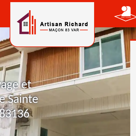
yage et
e Sainte
 83136