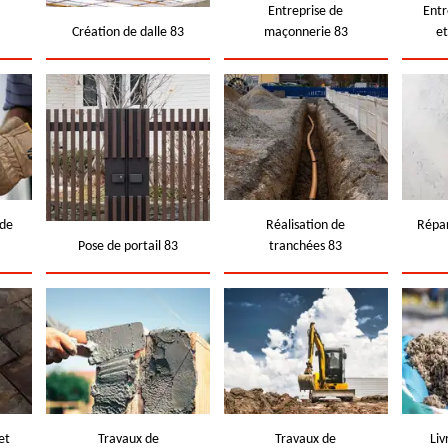
e
Entreprise de
Entr
Création de dalle 83
maçonnerie 83
e
 de
Réalisation de
Répar
Pose de portail 83
tranchées 83
et
Travaux de
Travaux de
Liv