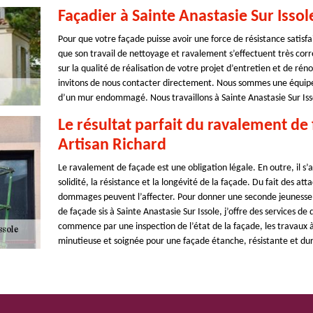
Façadier à Sainte Anastasie Sur Issol
Pour que votre façade puisse avoir une force de résistance satisf
que son travail de nettoyage et ravalement s’effectuent très cor
sur la qualité de réalisation de votre projet d’entretien et de ré
invitons de nous contacter directement. Nous sommes une équipe 
d’un mur endommagé. Nous travaillons à Sainte Anastasie Sur Issol
Le résultat parfait du ravalement de 
Artisan Richard
Le ravalement de façade est une obligation légale. En outre, il s’
solidité, la résistance et la longévité de la façade. Du fait des at
dommages peuvent l’affecter. Pour donner une seconde jeunesse à
de façade sis à Sainte Anastasie Sur Issole, j’offre des services d
commence par une inspection de l’état de la façade, les travaux 
minutieuse et soignée pour une façade étanche, résistante et dur