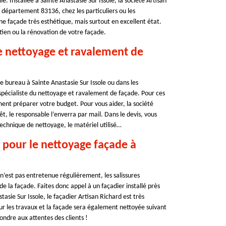
le. Installée à Sainte Anastasie Sur Issole, la société Artisan
 département 83136, chez les particuliers ou les
une façade très esthétique, mais surtout en excellent état.
tien ou la rénovation de votre façade.
de nettoyage et ravalement de
e bureau à Sainte Anastasie Sur Issole ou dans les
t spécialiste du nettoyage et ravalement de façade. Pour ces
ent préparer votre budget. Pour vous aider, la société
, le responsable l’enverra par mail. Dans le devis, vous
 technique de nettoyage, le matériel utilisé…
r pour le nettoyage façade à
n’est pas entretenue régulièrement, les salissures
e la façade. Faites donc appel à un façadier installé près
asie Sur Issole, le façadier Artisan Richard est très
pour les travaux et la façade sera également nettoyée suivant
épondre aux attentes des clients !