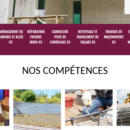
AMÉNAGEMENT DE
RÉPARATION
CARRELEUR
NETTOYAGE ET
TRAVAUX DE
E
ARKING ET ALLÉE
FISSURE
POSE DE
RAVALEMENT DE
MAÇONNERIES
83
MURS 83
CARRELAGE 83
FAÇADE 83
83
M
NOS COMPÉTENCES