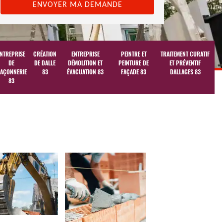
NTREPRISE
CRÉATION
ENTREPRISE
PEINTRE ET
TRAITEMENT CURATIF
DE
DE DALLE
DÉMOLITION ET
PEINTURE DE
ET PRÉVENTIF
AÇONNERIE
83
ÉVACUATION 83
FAÇADE 83
DALLAGES 83
83