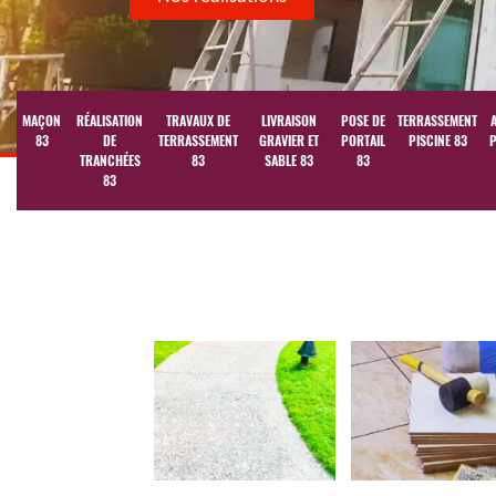
MAÇON
RÉALISATION
TRAVAUX DE
LIVRAISON
POSE DE
TERRASSEMENT
83
DE
TERRASSEMENT
GRAVIER ET
PORTAIL
PISCINE 83
P
TRANCHÉES
83
SABLE 83
83
83