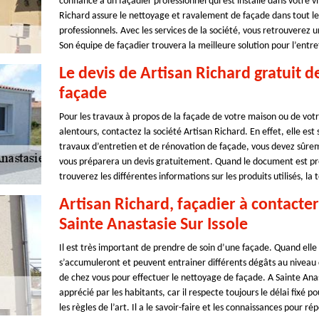
confiance à un façadier professionnel qui est installé dans votre vil
Richard assure le nettoyage et ravalement de façade dans tout le
professionnels. Avec les services de la société, vous retrouverez 
Son équipe de façadier trouvera la meilleure solution pour l’entre
Le devis de Artisan Richard gratuit 
façade
Pour les travaux à propos de la façade de votre maison ou de votr
alentours, contactez la société Artisan Richard. En effet, elle es
travaux d’entretien et de rénovation de façade, vous devez sûrem
vous préparera un devis gratuitement. Quand le document est prêt
trouverez les différentes informations sur les produits utilisés, la
Artisan Richard, façadier à contacte
Sainte Anastasie Sur Issole
Il est très important de prendre de soin d’une façade. Quand elle 
s’accumuleront et peuvent entrainer différents dégâts au niveau d
de chez vous pour effectuer le nettoyage de façade. A Sainte Anast
apprécié par les habitants, car il respecte toujours le délai fixé 
les règles de l’art. Il a le savoir-faire et les connaissances pour r