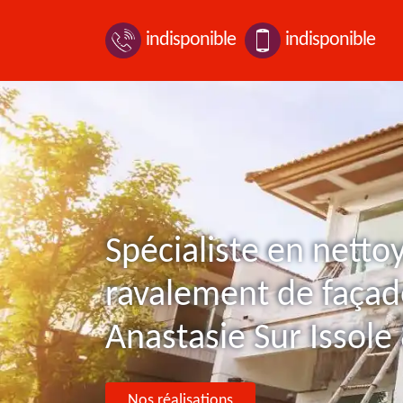
indisponible
indisponible
Spécialiste en netto
ravalement de façad
Anastasie Sur Issole
Nos réalisations