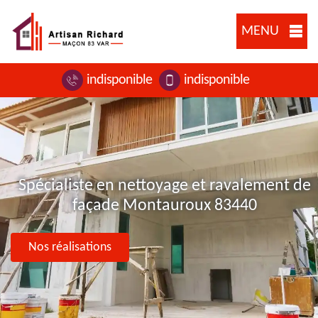
MENU
indisponible
indisponible
Spécialiste en nettoyage et ravalement de
façade Montauroux 83440
Nos réalisations