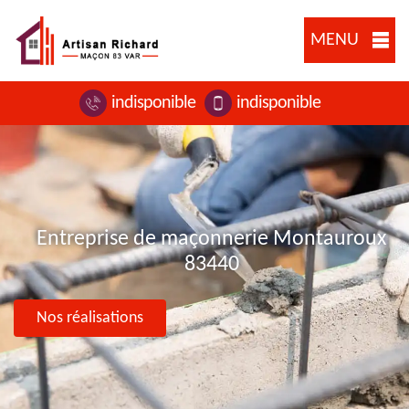
MENU
indisponible
indisponible
Entreprise de maçonnerie Montauroux
83440
Nos réalisations