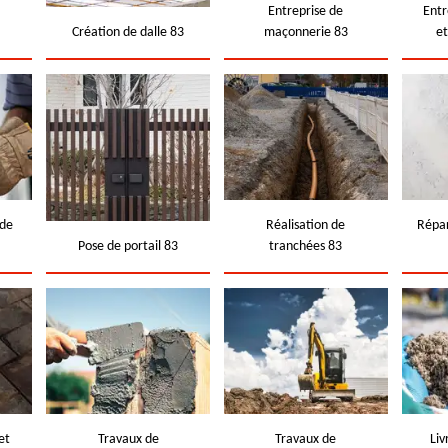
e
Entreprise de
Entr
Création de dalle 83
maçonnerie 83
e
 de
Réalisation de
Répar
Pose de portail 83
tranchées 83
et
Travaux de
Travaux de
Liv