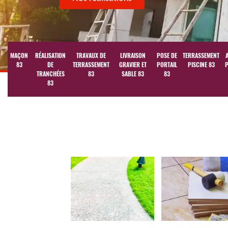
MAÇON
RÉALISATION
TRAVAUX DE
LIVRAISON
POSE DE
TERRASSEMENT
83
DE
TERRASSEMENT
GRAVIER ET
PORTAIL
PISCINE 83
P
TRANCHÉES
83
SABLE 83
83
83