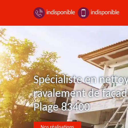
indisponible
indisponible
Spécialiste en netto
ravalement de façad
Plage 83400
Nos réalisations