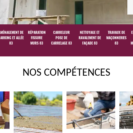
AMÉNAGEMENT DE
RÉPARATION
CARRELEUR
NETTOYAGE ET
TRAVAUX DE
E
ARKING ET ALLÉE
FISSURE
POSE DE
RAVALEMENT DE
MAÇONNERIES
83
MURS 83
CARRELAGE 83
FAÇADE 83
83
M
NOS COMPÉTENCES