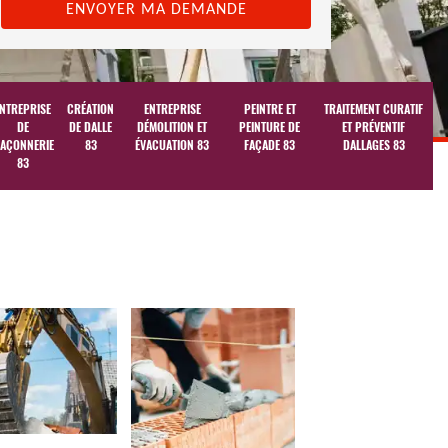
NTREPRISE
CRÉATION
ENTREPRISE
PEINTRE ET
TRAITEMENT CURATIF
DE
DE DALLE
DÉMOLITION ET
PEINTURE DE
ET PRÉVENTIF
AÇONNERIE
83
ÉVACUATION 83
FAÇADE 83
DALLAGES 83
83