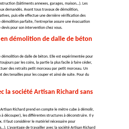
onstruction (bâtiments annexes, garages, maison…). Les
ravaux demandés. Avant tous travaux de démolition,
atives, puis elle effectue une dernière vérification des
e démolition parfaite, l’entreprise assure une évacuation
 devis pour son intervention chez vous.
r en démolition de dalle de béton
e démolition de dalle de béton. Elle est expérimentée pour
jours par les coins, la partie la plus facile à faire céder,
fectuer des retraits petit morceau par petit morceau. Un
ent des tenailles pour les couper et ainsi de suite. Pour du
c la société Artisan Richard sans
té Artisan Richard prend en compte le mètre cube à démolir,
à découper), les différentes structures à déconstruire. Il y
. Il faut considérer le matériel nécessaire pour
…). L’avantage de travailler avec la société Artisan Richard