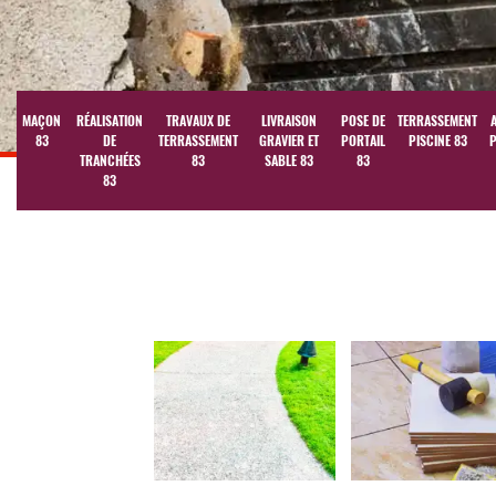
MAÇON
RÉALISATION
TRAVAUX DE
LIVRAISON
POSE DE
TERRASSEMENT
83
DE
TERRASSEMENT
GRAVIER ET
PORTAIL
PISCINE 83
P
TRANCHÉES
83
SABLE 83
83
83