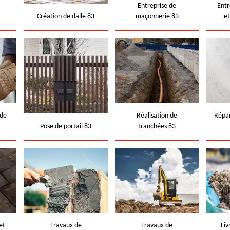
e
Entreprise de
Entr
Création de dalle 83
maçonnerie 83
e
 de
Réalisation de
Répar
Pose de portail 83
tranchées 83
et
Travaux de
Travaux de
Liv