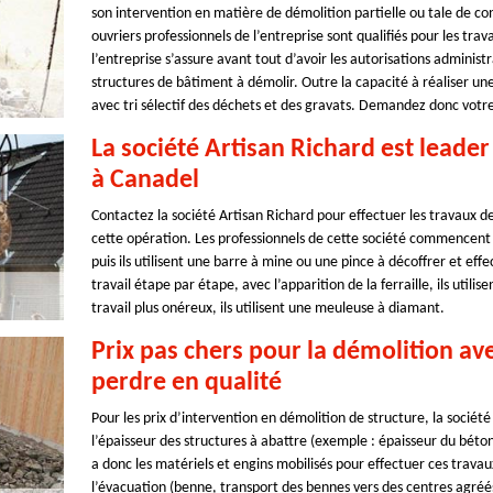
son intervention en matière de démolition partielle ou tale de c
ouvriers professionnels de l’entreprise sont qualifiés pour les t
l’entreprise s’assure avant tout d’avoir les autorisations administr
structures de bâtiment à démolir. Outre la capacité à réaliser un
avec tri sélectif des déchets et des gravats. Demandez donc votre
La société Artisan Richard est leade
à Canadel
Contactez la société Artisan Richard pour effectuer les travaux d
cette opération. Les professionnels de cette société commencent tou
puis ils utilisent une barre à mine ou une pince à décoffrer et ef
travail étape par étape, avec l’apparition de la ferraille, ils utilis
travail plus onéreux, ils utilisent une meuleuse à diamant.
Prix pas chers pour la démolition ave
perdre en qualité
Pour les prix d’intervention en démolition de structure, la socié
l’épaisseur des structures à abattre (exemple : épaisseur du béton 
a donc les matériels et engins mobilisés pour effectuer ces travaux
l’évacuation (benne, transport des bennes vers des centres agréés