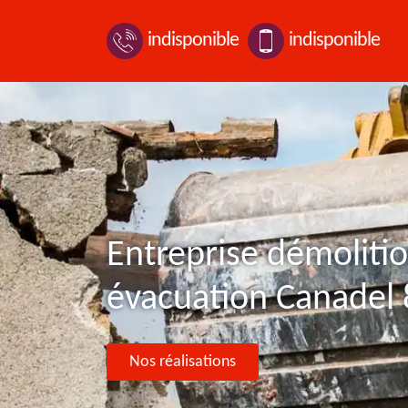
indisponible
indisponible
Entreprise démolitio
évacuation Canadel
Nos réalisations