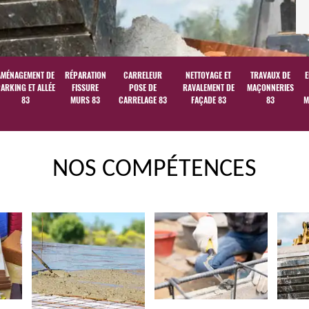
AMÉNAGEMENT DE
RÉPARATION
CARRELEUR
NETTOYAGE ET
TRAVAUX DE
E
ARKING ET ALLÉE
FISSURE
POSE DE
RAVALEMENT DE
MAÇONNERIES
83
MURS 83
CARRELAGE 83
FAÇADE 83
83
M
NOS COMPÉTENCES