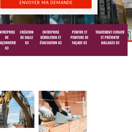
NTREPRISE
CRÉATION
ENTREPRISE
PEINTRE ET
TRAITEMENT CURATIF
DE
DE DALLE
DÉMOLITION ET
PEINTURE DE
ET PRÉVENTIF
AÇONNERIE
83
ÉVACUATION 83
FAÇADE 83
DALLAGES 83
83