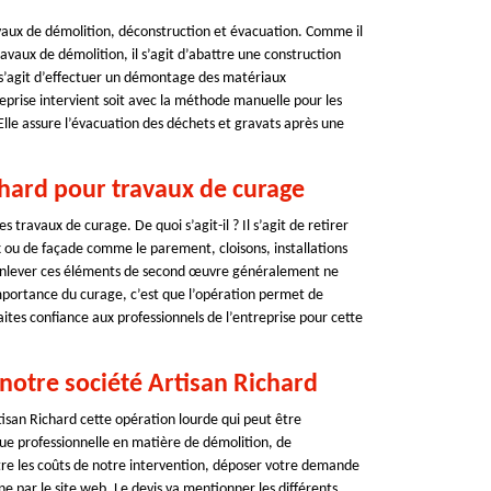
avaux de démolition, déconstruction et évacuation. Comme il
ravaux de démolition, il s’agit d’abattre une construction
il s’agit d’effectuer un démontage des matériaux
eprise intervient soit avec la méthode manuelle pour les
Elle assure l’évacuation des déchets et gravats après une
chard pour travaux de curage
 travaux de curage. De quoi s’agit-il ? Il s’agit de retirer
ou de façade comme le parement, cloisons, installations
s. Enlever ces éléments de second œuvre généralement ne
mportance du curage, c’est que l’opération permet de
ites confiance aux professionnels de l’entreprise pour cette
notre société Artisan Richard
isan Richard cette opération lourde qui peut être
e professionnelle en matière de démolition, de
tre les coûts de notre intervention, déposer votre demande
ne par le site web. Le devis va mentionner les différents