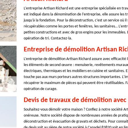
L’entreprise Artisan Richard est une entreprise spécialisée en tr
est indiqué dans la dénomination de l’entreprise, elle assure les t
jusqu’à la fondation. Pour la déconstruction, c’est un service où 
récupérables comme les portes et fenêtres, les sanitaires… L’entr
petites constructions et avec de gros engins pour les immeubles. 
opération de tri. Contactez-la.
Entreprise de démolition Artisan Ri
L’entreprise de démolition Artisan Richard assure avec efficacité les
les éléments de second œuvre : menuiserie, revêtements muraux 
électriques, thermiques et les mobiliers en cuisine et sanitaire
touche pas aux murs porteurs autres structures importantes. L’i
récupérer le maximum de pièces qui peuvent être réutilisables. Fa
opération de curage.
Devis de travaux de démolition avec 
Souhaitez-vous démolir votre maison ? Confiez à notre société Art
onéreuse. Notre société dispose de nombreuses années de pratiqu
déconstruction et évacuation de gravats et déchets. Pour connai
de devis soit au siège de notre société à Canadel 83820 soit en lig