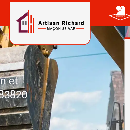
n et
 83820