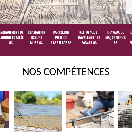
AMÉNAGEMENT DE
RÉPARATION
CARRELEUR
NETTOYAGE ET
TRAVAUX DE
E
ARKING ET ALLÉE
FISSURE
POSE DE
RAVALEMENT DE
MAÇONNERIES
83
MURS 83
CARRELAGE 83
FAÇADE 83
83
M
NOS COMPÉTENCES