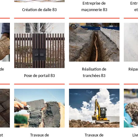
e
Entreprise de
Entr
Création de dalle 83
maçonnerie 83
e
 de
Réalisation de
Répar
Pose de portail 83
tranchées 83
et
Travaux de
Travaux de
Liv