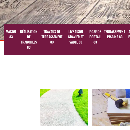
MAÇON
RÉALISATION
TRAVAUX DE
LIVRAISON
POSE DE
TERRASSEMENT
83
DE
TERRASSEMENT
GRAVIER ET
PORTAIL
PISCINE 83
P
TRANCHÉES
83
SABLE 83
83
83