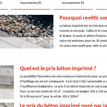
83
maçonneries 83
terrassement 83
Pourquoi revêtir so
Le béton imprimé est un très bon re
comme la terrasse, l’allée et le co
le brique, le pavé et pleins d’autre
votre sol extérieur pour les 30 anné
Un autre bon motif pour vêtir le sol 
Quel est le prix béton imprimé ?
La possibilité financière est une ressource importante pour un pr
d’habillage du sol est conséquent, il est tout à fait raisonnable si
l’insuffisance budgétaire. Le prix d’un béton imprimé se calcul par
Pour un terrain moins de 50 m², comptez un budget 100 à 150 eur
50 à 80 euros/m² pour le sol de 100 à 200m².
Le prix du béton imprimé posé par la