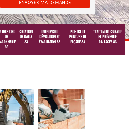
NTREPRISE
CRÉATION
ENTREPRISE
PEINTRE ET
TRAITEMENT CURATIF
DE
DE DALLE
DÉMOLITION ET
PEINTURE DE
ET PRÉVENTIF
AÇONNERIE
83
ÉVACUATION 83
FAÇADE 83
DALLAGES 83
83