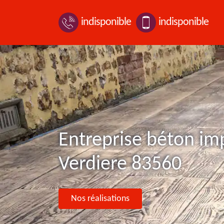
indisponible
indisponible
Entreprise béton im
Verdiere 83560
Nos réalisations