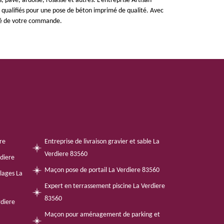
s, pavé, ardoise, rosasse et autres. L’entreprise Artisan
t qualifiés pour une pose de béton imprimé de qualité. Avec
imé de votre commande.
re
Entreprise de livraison gravier et sable La
Verdiere 83560
diere
Maçon pose de portail La Verdiere 83560
llages La
Expert en terrassement piscine La Verdiere
83560
rdiere
Maçon pour aménagement de parking et