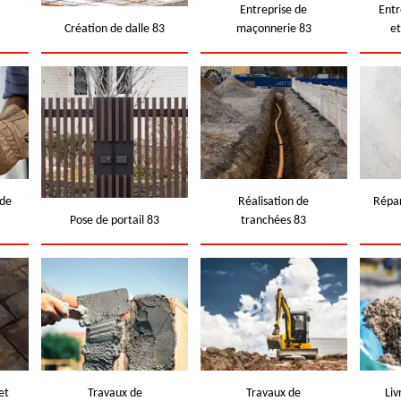
e
Entreprise de
Entr
Création de dalle 83
maçonnerie 83
e
 de
Réalisation de
Répar
Pose de portail 83
tranchées 83
et
Travaux de
Travaux de
Liv