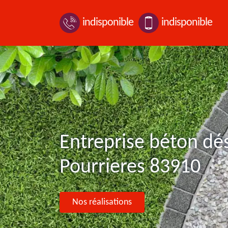
indisponible
indisponible
Entreprise béton dé
Pourrieres 83910
Nos réalisations