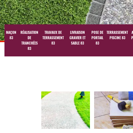
MAÇON
RÉALISATION
TRAVAUX DE
LIVRAISON
POSE DE
TERRASSEMENT
83
DE
TERRASSEMENT
GRAVIER ET
PORTAIL
PISCINE 83
P
TRANCHÉES
83
SABLE 83
83
83