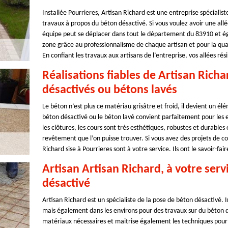
Installée Pourrieres, Artisan Richard est une entreprise spécialist
travaux à propos du béton désactivé. Si vous voulez avoir une allé
équipe peut se déplacer dans tout le département du 83910 et éga
zone grâce au professionnalisme de chaque artisan et pour la qual
En confiant les travaux aux artisans de l’entreprise, vos allées r
Réalisations fiables de Artisan Rich
désactivés ou bétons lavés
Le béton n’est plus ce matériau grisâtre et froid, il devient un él
béton désactivé ou le béton lavé convient parfaitement pour les exté
les clôtures, les cours sont très esthétiques, robustes et durables
revêtement que l’on puisse trouver. Si vous avez des projets de co
Richard sise à Pourrieres sont à votre service. Ils ont le savoir-fa
Artisan Artisan Richard, à votre serv
désactivé
Artisan Richard est un spécialiste de la pose de béton désactivé. I
mais également dans les environs pour des travaux sur du béton dés
matériaux nécessaires et maitrise également les techniques pour la