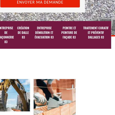
NTREPRISE
CRÉATION
ENTREPRISE
PEINTRE ET
TRAITEMENT CURATIF
DE
DE DALLE
DÉMOLITION ET
PEINTURE DE
ET PRÉVENTIF
AÇONNERIE
83
ÉVACUATION 83
FAÇADE 83
DALLAGES 83
83