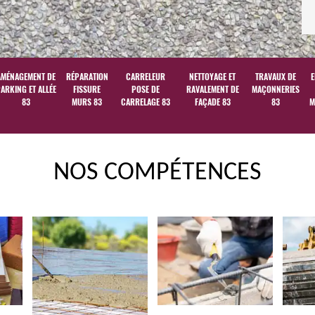
AMÉNAGEMENT DE
RÉPARATION
CARRELEUR
NETTOYAGE ET
TRAVAUX DE
E
ARKING ET ALLÉE
FISSURE
POSE DE
RAVALEMENT DE
MAÇONNERIES
83
MURS 83
CARRELAGE 83
FAÇADE 83
83
M
NOS COMPÉTENCES