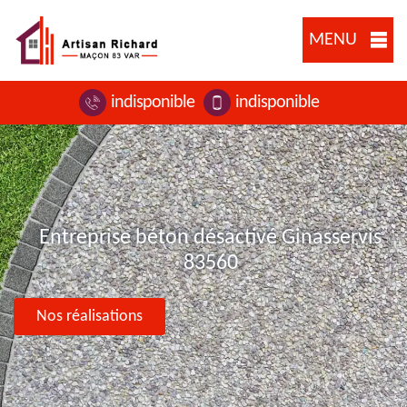
MENU
indisponible
indisponible
Entreprise béton désactivé Ginasservis
83560
Nos réalisations