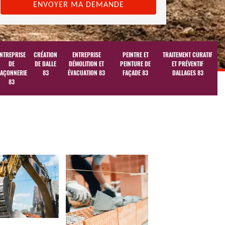
NTREPRISE
CRÉATION
ENTREPRISE
PEINTRE ET
TRAITEMENT CURATIF
DE
DE DALLE
DÉMOLITION ET
PEINTURE DE
ET PRÉVENTIF
AÇONNERIE
83
ÉVACUATION 83
FAÇADE 83
DALLAGES 83
83