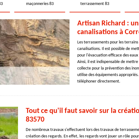
83
maçonneries 83
terrassement 83
Artisan Richard : u
canalisations à Cor
Les terrassements pour les terrain
canalisations. Il est possible de me
pour l'évacuation efficace des eaux 
Ainsi, il est indispensable de mettr
collecte pour la prévention des inon
utilise des équipements appropriés.
téléphoner directement.
Tout ce qu'il faut savoir sur la créat
83570
De nombreux travaux s'effectuent lors des travaux de terrassement.
création des regards. En effet, les regards vont jouer un rôle pour