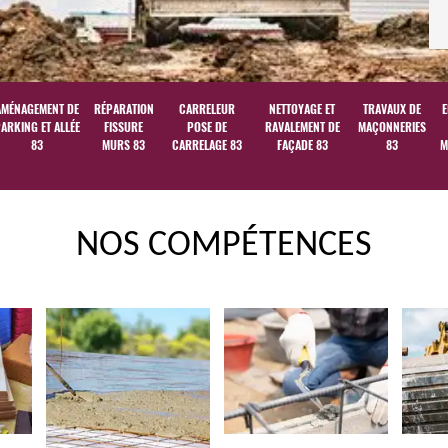
AMÉNAGEMENT DE
RÉPARATION
CARRELEUR
NETTOYAGE ET
TRAVAUX DE
E
ARKING ET ALLÉE
FISSURE
POSE DE
RAVALEMENT DE
MAÇONNERIES
83
MURS 83
CARRELAGE 83
FAÇADE 83
83
M
NOS COMPÉTENCES