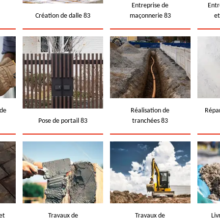
e
Entreprise de
Entr
Création de dalle 83
maçonnerie 83
e
 de
Réalisation de
Répar
Pose de portail 83
tranchées 83
et
Travaux de
Travaux de
Liv