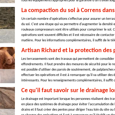
tous les équipements appropriés pour la garantie d'un travail soi
La compaction du sol à Correns dans
Un certain nombre d'opérations s'effectue pour assurer un terrass
du sol. C'est une étape qui va permettre d'augmenter la densité et
rouleaux compresseurs vont être utilisés pour comprimer le sol. Ce
opérations sont souvent difficiles et il est nécessaire de contacte
matière. Pour les informations complémentaires, il suffit de le t
Artisan Richard et la protection des 
Les terrassements sont des travaux qui permettent de consolider e
effondrements. Il faut prendre des mesures de sécurité pour le r
est possible d'utiliser des parois de soutènement, de palplanches 
effectuer les opérations et il est à remarquer qu'il va utiliser de
intéressants. Pour les renseignements complémentaires, il suffit
Ce qu'il faut savoir sur le drainage 
Le drainage est important lorsque les personnes réalisent des trav
en place des systèmes de drainage pour éviter l'accumulation de l'
drains et il faut créer des pentes pour diriger l'eau loin du site o