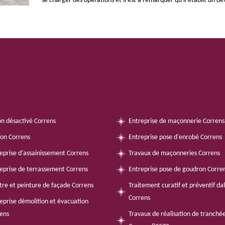
se charger des opérations et il est à remarquer qu'il établit un 
n désactivé Correns
Entreprise de maçonnerie Correns
on Correns
Entreprise pose d'enrobé Correns
eprise d'assainissement Correns
Travaux de maçonneries Correns
eprise de terrassement Correns
Entreprise pose de goudron Corre
tre et peinture de façade Correns
Traitement curatif et préventif da
Correns
eprise démolition et évacuation
ens
Travaux de réalisation de tranché