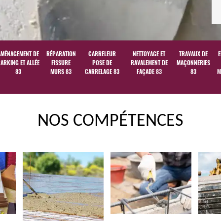
AMÉNAGEMENT DE
RÉPARATION
CARRELEUR
NETTOYAGE ET
TRAVAUX DE
E
ARKING ET ALLÉE
FISSURE
POSE DE
RAVALEMENT DE
MAÇONNERIES
83
MURS 83
CARRELAGE 83
FAÇADE 83
83
M
NOS COMPÉTENCES