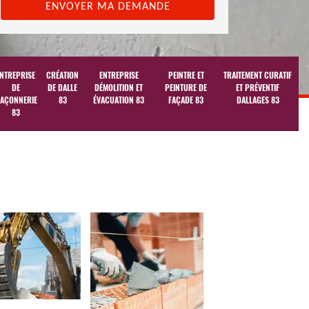
NTREPRISE
CRÉATION
ENTREPRISE
PEINTRE ET
TRAITEMENT CURATIF
DE
DE DALLE
DÉMOLITION ET
PEINTURE DE
ET PRÉVENTIF
AÇONNERIE
83
ÉVACUATION 83
FAÇADE 83
DALLAGES 83
83