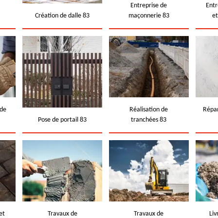
e
Entreprise de
Entr
Création de dalle 83
maçonnerie 83
e
 de
Réalisation de
Répar
Pose de portail 83
tranchées 83
et
Travaux de
Travaux de
Liv