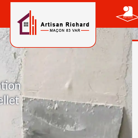
ation
llet