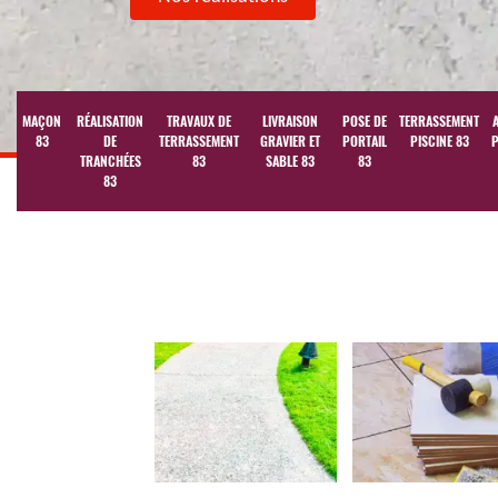
MAÇON
RÉALISATION
TRAVAUX DE
LIVRAISON
POSE DE
TERRASSEMENT
83
DE
TERRASSEMENT
GRAVIER ET
PORTAIL
PISCINE 83
P
TRANCHÉES
83
SABLE 83
83
83