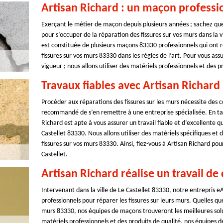
Artisan Richard : un maçon professi
Exerçant le métier de maçon depuis plusieurs années ; sachez que, 
pour s’occuper de la réparation des fissures sur vos murs dans la 
est constituée de plusieurs maçons 83330 professionnels qui ont r
fissures sur vos murs 83330 dans les règles de l’art. Pour vous as
vigueur ; nous allons utiliser des matériels professionnels et des p
Travaux fiables avec Artisan Richard
Procéder aux réparations des fissures sur les murs nécessite des c
recommandé de s’en remettre à une entreprise spécialisée. En ta
Richard est apte à vous assurer un travail fiable et d’excellente qu
Castellet 83330. Nous allons utiliser des matériels spécifiques et
fissures sur vos murs 83330. Ainsi, fiez-vous à Artisan Richard pou
Castellet.
Artisan Richard réalise un travail de 
Intervenant dans la ville de Le Castellet 83330, notre entrepris eA
professionnels pour réparer les fissures sur leurs murs. Quelles qu
murs 83330, nos équipes de maçons trouveront les meilleures solu
matériels professionnels et des produits de qualité, nos équipes 