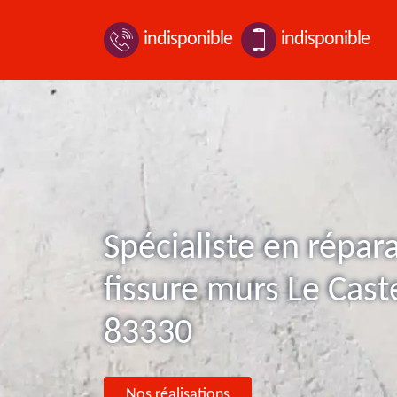
indisponible
indisponible
Spécialiste en répar
fissure murs Le Caste
83330
Nos réalisations