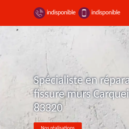
indisponible
indisponible
Spécialiste en répar
fissure murs Carque
83320
Nos réalisations