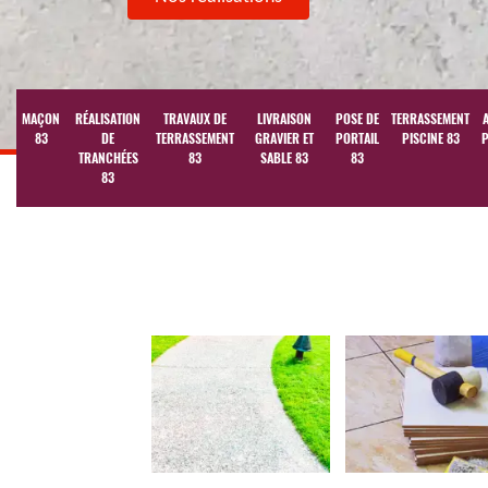
MAÇON
RÉALISATION
TRAVAUX DE
LIVRAISON
POSE DE
TERRASSEMENT
83
DE
TERRASSEMENT
GRAVIER ET
PORTAIL
PISCINE 83
P
TRANCHÉES
83
SABLE 83
83
83