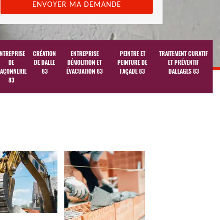
NTREPRISE
CRÉATION
ENTREPRISE
PEINTRE ET
TRAITEMENT CURATIF
DE
DE DALLE
DÉMOLITION ET
PEINTURE DE
ET PRÉVENTIF
AÇONNERIE
83
ÉVACUATION 83
FAÇADE 83
DALLAGES 83
83