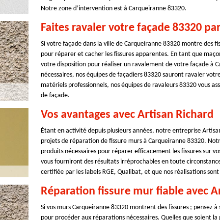
Notre zone d’intervention est à Carqueiranne 83320.
Faites ravaler votre façade 83320 pa
Si votre façade dans la ville de Carqueiranne 83320 montre des fiss
pour réparer et cacher les fissures apparentes. En tant que maçon
votre disposition pour réaliser un ravalement de votre façade à C
nécessaires, nos équipes de façadiers 83320 sauront ravaler votre 
matériels professionnels, nos équipes de ravaleurs 83320 vous as
de façade.
Vos avantages avec Artisan Richard
Étant en activité depuis plusieurs années, notre entreprise Artisa
projets de réparation de fissure murs à Carqueiranne 83320. Notr
produits nécessaires pour réparer efficacement les fissures sur 
vous fourniront des résultats irréprochables en toute circonstance
certifiée par les labels RGE, Qualibat, et que nos réalisations s
Réparation fissure mur fiable avec A
Si vos murs Carqueiranne 83320 montrent des fissures ; pensez à so
pour procéder aux réparations nécessaires. Quelles que soient la 