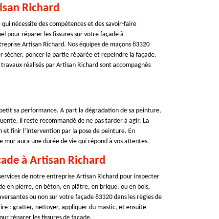
isan Richard
 qui nécessite des compétences et des savoir-faire
el pour réparer les fissures sur votre façade à
ntreprise Artisan Richard. Nos équipes de maçons 83320
er sécher, poncer la partie réparée et repeindre la façade.
 travaux réalisés par Artisan Richard sont accompagnés
etit sa performance. A part la dégradation de sa peinture,
quente, il reste recommandé de ne pas tarder à agir. La
 et finir l’intervention par la pose de peinture. En
e mur aura une durée de vie qui répond à vos attentes.
çade à Artisan Richard
 services de notre entreprise Artisan Richard pour inspecter
 en pierre, en béton, en plâtre, en brique, ou en bois,
raversantes ou non sur votre façade 83320 dans les règles de
ire : gratter, nettoyer, appliquer du mastic, et ensuite
our réparer les fissures de façade.