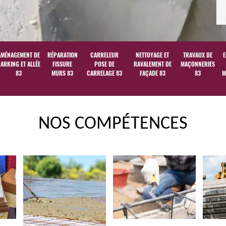
AMÉNAGEMENT DE
RÉPARATION
CARRELEUR
NETTOYAGE ET
TRAVAUX DE
E
ARKING ET ALLÉE
FISSURE
POSE DE
RAVALEMENT DE
MAÇONNERIES
83
MURS 83
CARRELAGE 83
FAÇADE 83
83
M
NOS COMPÉTENCES