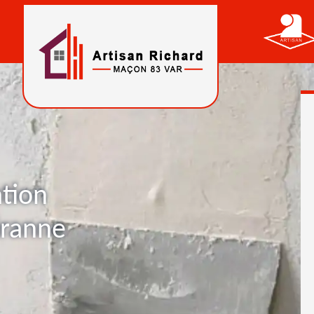
ation
iranne