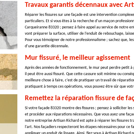
Travaux garantis décennaux avec Art
Réparer les fissures sur une façade est une intervention complexe
particuliers. Et si vous êtes à la recherche d’un maçon professionn
Carqueiranne 83320 ; pensez à faire appel au service de notre e
vont préparer la surface, utiliser de l’enduit de rebouchage, laiss
Pour vous témoigner de notre professionnalisme ; sachez que, les
d’une garantie décennale.
Mur fissuré, le meilleur agissement
Après des années de fonctionnement, le mur peut perdre petit à p
il peut être aussi fissuré. Que cette cassure soit minime ou consé
meilleure chose à faire, c’est de pratiquer un travail de réparation
pratiquant à temps ces opérations, vous pouvez être sûr que votr
Remettez la réparation fissure de fa
Si votre façade 83320 montre des fissures ; pensez à solliciter les
et procéder aux réparations nécessaires. Que vous ayez une façade
notre entreprise Artisan Richard est apte à réparer les fissures t
l’art. Nos façadiers respecteront les étapes nécessaires pour ce fa
appliquer un enduit de lissage. Ainsi, fiez-vous à Artisan Richard p