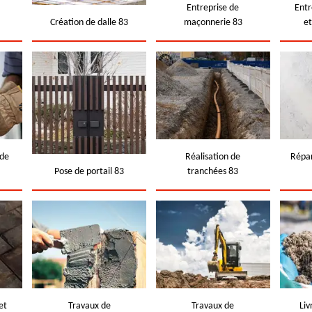
e
Entreprise de
Entr
Création de dalle 83
maçonnerie 83
e
 de
Réalisation de
Répar
Pose de portail 83
tranchées 83
et
Travaux de
Travaux de
Liv