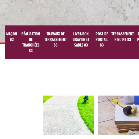
MAÇON
RÉALISATION
TRAVAUX DE
LIVRAISON
POSE DE
TERRASSEMENT
83
DE
TERRASSEMENT
GRAVIER ET
PORTAIL
PISCINE 83
P
TRANCHÉES
83
SABLE 83
83
83