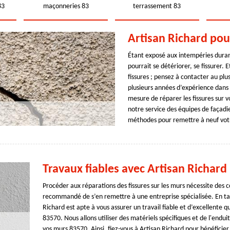
83
maçonneries 83
terrassement 83
Artisan Richard pour
Étant exposé aux intempéries duran
pourrait se détériorer, se fissurer. 
fissures ; pensez à contacter au plu
plusieurs années d’expérience dans 
mesure de réparer les fissures sur v
notre service des équipes de façadi
méthodes pour remettre à neuf vot
Travaux fiables avec Artisan Richard
Procéder aux réparations des fissures sur les murs nécessite des c
recommandé de s’en remettre à une entreprise spécialisée. En ta
Richard est apte à vous assurer un travail fiable et d’excellente q
83570. Nous allons utiliser des matériels spécifiques et de l'endu
vos murs 83570. Ainsi, fiez-vous à Artisan Richard pour bénéficier