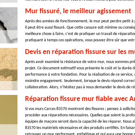
Mur fissuré, le meilleur agissement
Après des années de fonctionnement, le mur peut perdre petit à p
il peut être aussi fissuré. Que cette cassure soit minime ou consé
meilleure chose à faire, c’est de pratiquer un travail de réparation
pratiquant à temps ces opérations, vous pouvez être sûr que votr
Devis en réparation fissure sur les m
Après avoir examiné la résistance de votre mur, nous sommes prêt
projet. Ce document estimatif vous présente le coût et la durée 
performance à votre fondation. Pour la réalisation de ce service,
moindre engagement. Seulement, lorsque le devis répond correct
collaboration. Alors, n’hésitez pas à nous demander le devis de r
Réparation fissure mur fiable avec A
Si vos murs Carces 83570 montrent des fissures ; pensez à sollicit
procéder aux réparations nécessaires. Quelles que soient la profo
équipes de maçons seront dans la capacité de les réparer. Nous al
83570 les matériels nécessaires et des produits certifiés. En faisa
retrouver un mur performant, esthétique et qui aura une bonne r