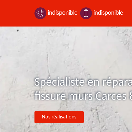
indisponible
indisponible
Spécialiste en répar
fissure murs Carces
Nos réalisations