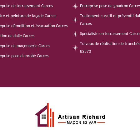
eprise de terrassement Carces
Entreprise pose de goudron Carce
tre et peinture de façade Carces
Traitement curatif et préventif da
Carces
eprise démolition et évacuation Carces
Spécialiste en terrassement Carc
tion de dalle Carces
Travaux de réalisation de tranché
eprise de maçonnerie Carces
83570
eprise pose d'enrobé Carces