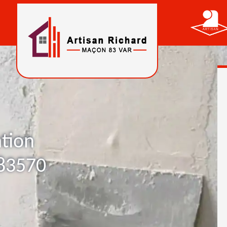
ation
 83570