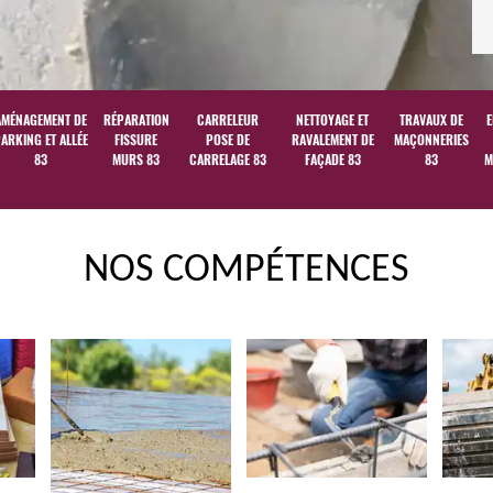
AMÉNAGEMENT DE
RÉPARATION
CARRELEUR
NETTOYAGE ET
TRAVAUX DE
E
ARKING ET ALLÉE
FISSURE
POSE DE
RAVALEMENT DE
MAÇONNERIES
83
MURS 83
CARRELAGE 83
FAÇADE 83
83
M
NOS COMPÉTENCES