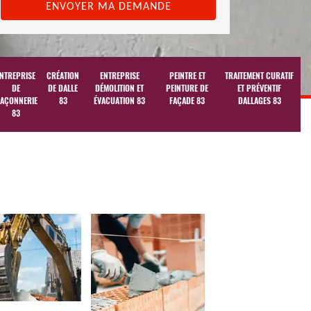
NTREPRISE
CRÉATION
ENTREPRISE
PEINTRE ET
TRAITEMENT CURATIF
DE
DE DALLE
DÉMOLITION ET
PEINTURE DE
ET PRÉVENTIF
AÇONNERIE
83
ÉVACUATION 83
FAÇADE 83
DALLAGES 83
83