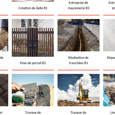
e
Entreprise de
Entr
Création de dalle 83
maçonnerie 83
e
 de
Réalisation de
Répar
Pose de portail 83
tranchées 83
et
Travaux de
Travaux de
Liv