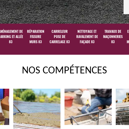
AMÉNAGEMENT DE
RÉPARATION
CARRELEUR
NETTOYAGE ET
TRAVAUX DE
E
ARKING ET ALLÉE
FISSURE
POSE DE
RAVALEMENT DE
MAÇONNERIES
83
MURS 83
CARRELAGE 83
FAÇADE 83
83
M
NOS COMPÉTENCES