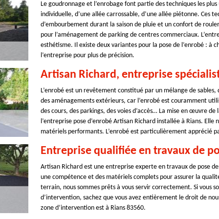
Le goudronnage et l’enrobage font partie des techniques les plu
individuelle, d’une allée carrossable, d’une allée piétonne. Ces 
d’embourbement durant la saison de pluie et un confort de roulem
pour l’aménagement de parking de centres commerciaux. L’entrepri
esthétisme. Il existe deux variantes pour la pose de l’enrobé : à c
l’entreprise pour plus de précision.
Artisan Richard, entreprise spécialis
L’enrobé est un revêtement constitué par un mélange de sables, de
des aménagements extérieurs, car l’enrobé est couramment utilis
des cours, des parkings, des voies d’accès… La mise en œuvre de la
l’entreprise pose d’enrobé Artisan Richard installée à Rians. Elle
matériels performants. L’enrobé est particulièrement apprécié par
Entreprise qualifiée en travaux de p
Artisan Richard est une entreprise experte en travaux de pose des
une compétence et des matériels complets pour assurer la qualité 
terrain, nous sommes prêts à vous servir correctement. Si vous s
d’intervention, sachez que vous avez entièrement le droit de no
zone d’intervention est à Rians 83560.