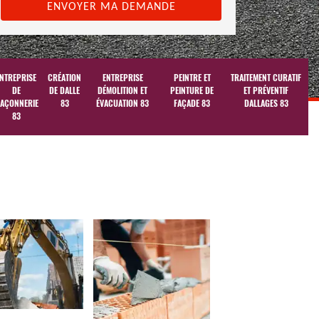
NTREPRISE
CRÉATION
ENTREPRISE
PEINTRE ET
TRAITEMENT CURATIF
DE
DE DALLE
DÉMOLITION ET
PEINTURE DE
ET PRÉVENTIF
AÇONNERIE
83
ÉVACUATION 83
FAÇADE 83
DALLAGES 83
83