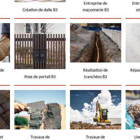
e
Entreprise de
Entr
Création de dalle 83
maçonnerie 83
e
 de
Réalisation de
Répar
Pose de portail 83
tranchées 83
et
Travaux de
Travaux de
Liv