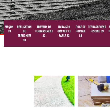
MAÇON
RÉALISATION
TRAVAUX DE
LIVRAISON
POSE DE
TERRASSEMENT
83
DE
TERRASSEMENT
GRAVIER ET
PORTAIL
PISCINE 83
P
TRANCHÉES
83
SABLE 83
83
83