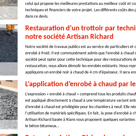
celui qui propose les meilleures prestations au meilleur coût et c
techniques et financiers de votre projet. Les différents coûts des 
dans ce devis.
Restauration d’un trottoir par techn
notre société Artisan Richard
Notre société de travaux publics est au service de particuliers et
enrobé à froid. Il est communément admis que l’enrobé à chaud c
société peut opter pour cette technique pour des restaurations de
restauration, nous allons démolir les enrobés existants. Nous repr
appliquons un enrobé noir à chaud de 4 cm d’épaisseur. Il sera e
L’application d’enrobé à chaud par l
L’expression « enrobé à chaud » comprend tous les produits chau
est appliqué directement à chaud à une température variant entre
d’enrobé à chaud est privilégiée pour les chantiers à neuf. Elle né
l’utilisation de matériels spécifiques. En fait, la pose d’enrobé à 
Artisan Richard basée à Rians vous proposent quelques variantes 
le béton bitumeux…