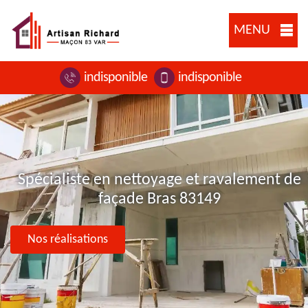
MENU
indisponible
indisponible
Spécialiste en nettoyage et ravalement de
façade Bras 83149
Nos réalisations