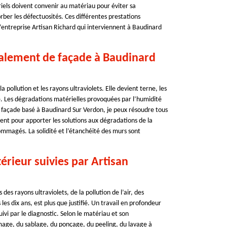
ls doivent convenir au matériau pour éviter sa
ber les défectuosités. Ces différentes prestations
l’entreprise Artisan Richard qui interviennent à Baudinard
valement de façade à Baudinard
 pollution et les rayons ultraviolets. Elle devient terne, les
é. Les dégradations matérielles provoquées par l’humidité
 façade basé à Baudinard Sur Verdon, je peux résoudre tous
étent pour apporter les solutions aux dégradations de la
endommagés. La solidité et l’étanchéité des murs sont
rieur suivies par Artisan
des rayons ultraviolets, de la pollution de l’air, des
les dix ans, est plus que justifié. Un travail en profondeur
ivi par le diagnostic. Selon le matériau et son
mage, du sablage, du ponçage, du peeling, du lavage à