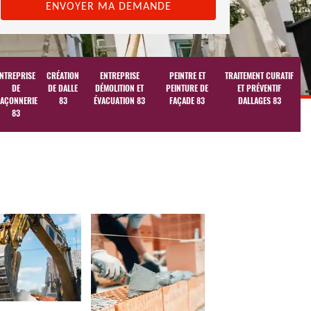
NTREPRISE
CRÉATION
ENTREPRISE
PEINTRE ET
TRAITEMENT CURATIF
DE
DE DALLE
DÉMOLITION ET
PEINTURE DE
ET PRÉVENTIF
AÇONNERIE
83
ÉVACUATION 83
FAÇADE 83
DALLAGES 83
83