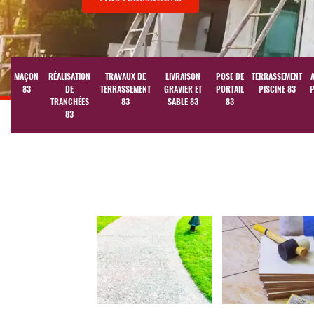
MAÇON
RÉALISATION
TRAVAUX DE
LIVRAISON
POSE DE
TERRASSEMENT
83
DE
TERRASSEMENT
GRAVIER ET
PORTAIL
PISCINE 83
P
TRANCHÉES
83
SABLE 83
83
83