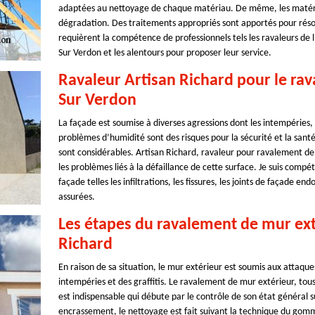
adaptées au nettoyage de chaque matériau. De même, les matérie
dégradation. Des traitements appropriés sont apportés pour résor
requièrent la compétence de professionnels tels les ravaleurs de 
Sur Verdon et les alentours pour proposer leur service.
Ravaleur Artisan Richard pour le ra
Sur Verdon
La façade est soumise à diverses agressions dont les intempéries, la
problèmes d’humidité sont des risques pour la sécurité et la sant
sont considérables. Artisan Richard, ravaleur pour ravalement de
les problèmes liés à la défaillance de cette surface. Je suis comp
façade telles les infiltrations, les fissures, les joints de façade 
assurées.
Les étapes du ravalement de mur exté
Richard
En raison de sa situation, le mur extérieur est soumis aux attaques 
intempéries et des graffitis. Le ravalement de mur extérieur, tous 
est indispensable qui débute par le contrôle de son état général su
encrassement, le nettoyage est fait suivant la technique du gom