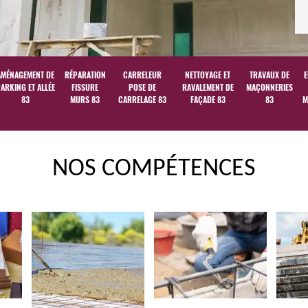
AMÉNAGEMENT DE
RÉPARATION
CARRELEUR
NETTOYAGE ET
TRAVAUX DE
E
ARKING ET ALLÉE
FISSURE
POSE DE
RAVALEMENT DE
MAÇONNERIES
83
MURS 83
CARRELAGE 83
FAÇADE 83
83
M
NOS COMPÉTENCES