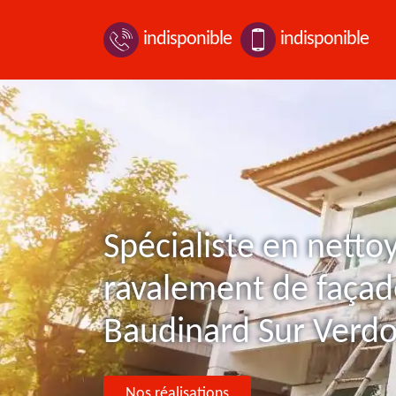
indisponible
indisponible
Spécialiste en netto
ravalement de façad
Baudinard Sur Verd
Nos réalisations