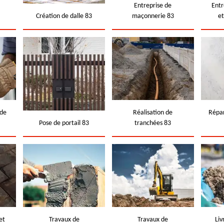
e
Entreprise de
Entr
Création de dalle 83
maçonnerie 83
e
 de
Réalisation de
Répar
Pose de portail 83
tranchées 83
et
Travaux de
Travaux de
Liv