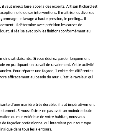
 il vaut mieux faire appel à des experts. Artisan Richard est
eptionnelle de ses interventions. Il maitrise les diverses
 gommage, le lavage à haute pression, le peeling… Il
nement. Il détermine avec précision les causes de
uat. Il réalise avec soin les finitions conformément au
 moins satisfaisante. Si vous désirez garder longuement
çade en pratiquant un travail de ravalement. Cette activité
ancien. Pour réparer une façade, il existe des différentes
ndre efficacement au besoin du mur. C’est le ravaleur qui
aisante d’une manière très durable, il faut impérativement
rectement. Si vous désirez ne pas avoir un moindre doute
novation du mur extérieur de votre habitat, nous vous
de façadier professionnel qui intervient pour tout type
si que dans tous les alentours.