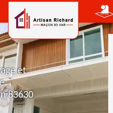
yage et
e
on 83630