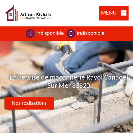
MENU
indisponible
indisponible
Entreprise de maçonnerie Rayol Canadel
Sur Mer 83820
Nos réalisations