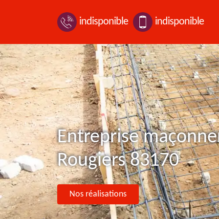
indisponible
indisponible
Entreprise maçonner
Rougiers 83170
Nos réalisations