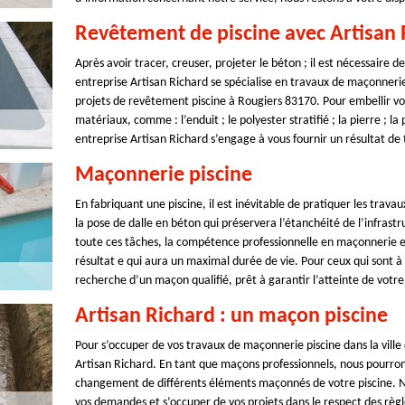
Revêtement de piscine avec Artisan 
Après avoir tracer, creuser, projeter le béton ; il est nécessaire 
entreprise Artisan Richard se spécialise en travaux de maçonnerie
projets de revêtement piscine à Rougiers 83170. Pour embellir vot
matériaux, comme : l’enduit ; le polyester stratifié ; la pierre ; la
entreprise Artisan Richard s’engage à vous fournir un résultat de 
Maçonnerie piscine
En fabriquant une piscine, il est inévitable de pratiquer les trava
la pose de dalle en béton qui préservera l’étanchéité de l’infrast
toute ces tâches, la compétence professionnelle en maçonnerie es
résultat e qui aura un maximal durée de vie. Pour ceux qui sont à
recherche d’un maçon qualifié, prêt à garantir l’atteinte de votre 
Artisan Richard : un maçon piscine
Pour s’occuper de vos travaux de maçonnerie piscine dans la ville
Artisan Richard. En tant que maçons professionnels, nous pourrons
changement de différents éléments maçonnés de votre piscine. N
vos demandes et s’occuper de vos projets dans le respect des règl