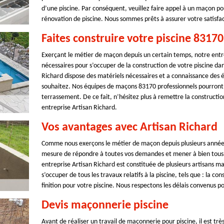
d’une piscine. Par conséquent, veuillez faire appel à un maçon pou
rénovation de piscine. Nous sommes prêts à assurer votre satisfac
Faites construire votre piscine 8317
Exerçant le métier de maçon depuis un certain temps, notre entr
nécessaires pour s’occuper de la construction de votre piscine dan
Richard dispose des matériels nécessaires et a connaissance des é
souhaitez. Nos équipes de maçons 83170 professionnels pourront s
terrassement. De ce fait, n’hésitez plus à remettre la constructio
entreprise Artisan Richard.
Vos avantages avec Artisan Richard
Comme nous exerçons le métier de maçon depuis plusieurs années 
mesure de répondre à toutes vos demandes et mener à bien tous 
entreprise Artisan Richard est constituée de plusieurs artisans 
s’occuper de tous les travaux relatifs à la piscine, tels que : la c
finition pour votre piscine. Nous respectons les délais convenus po
Devis maçonnerie piscine
Avant de réaliser un travail de maçonnerie pour piscine, il est t