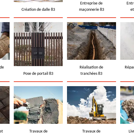
e
Entreprise de
Entr
Création de dalle 83
maçonnerie 83
e
 de
Réalisation de
Répar
Pose de portail 83
tranchées 83
et
Travaux de
Travaux de
Liv