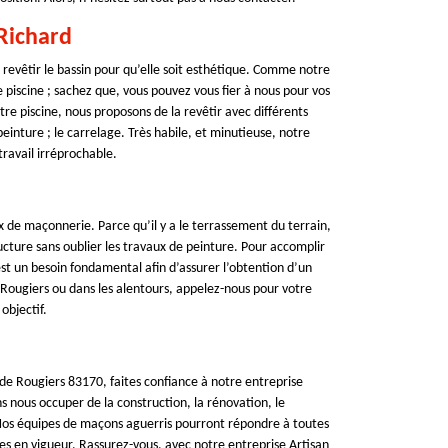
Richard
de revêtir le bassin pour qu’elle soit esthétique. Comme notre
 piscine ; sachez que, vous pouvez vous fier à nous pour vos
re piscine, nous proposons de la revêtir avec différents
 peinture ; le carrelage. Très habile, et minutieuse, notre
travail irréprochable.
ux de maçonnerie. Parce qu’il y a le terrassement du terrain,
ructure sans oublier les travaux de peinture. Pour accomplir
t un besoin fondamental afin d’assurer l’obtention d’un
 Rougiers ou dans les alentours, appelez-nous pour votre
objectif.
 de Rougiers 83170, faites confiance à notre entreprise
 nous occuper de la construction, la rénovation, le
os équipes de maçons aguerris pourront répondre à toutes
es en vigueur. Rassurez-vous, avec notre entreprise Artisan