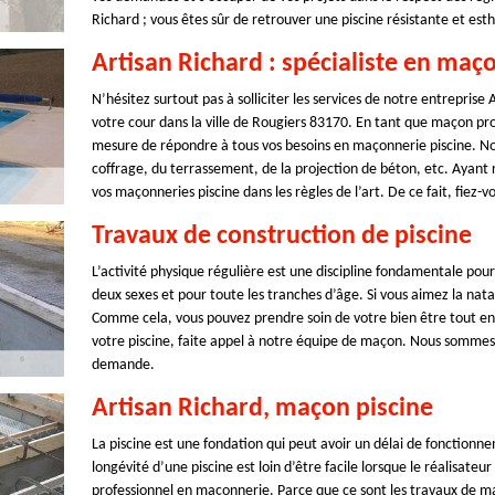
Richard ; vous êtes sûr de retrouver une piscine résistante et est
Artisan Richard : spécialiste en maç
N’hésitez surtout pas à solliciter les services de notre entreprise
votre cour dans la ville de Rougiers 83170. En tant que maçon pro
mesure de répondre à tous vos besoins en maçonnerie piscine. N
coffrage, du terrassement, de la projection de béton, etc. Ayant 
vos maçonneries piscine dans les règles de l’art. De ce fait, fiez-
Travaux de construction de piscine
L’activité physique régulière est une discipline fondamentale pour
deux sexes et pour toute les tranches d’âge. Si vous aimez la nata
Comme cela, vous pouvez prendre soin de votre bien être tout en 
votre piscine, faite appel à notre équipe de maçon. Nous sommes p
demande.
Artisan Richard, maçon piscine
La piscine est une fondation qui peut avoir un délai de fonction
longévité d’une piscine est loin d’être facile lorsque le réalisateu
professionnel en maçonnerie. Parce que ce sont les travaux de ma