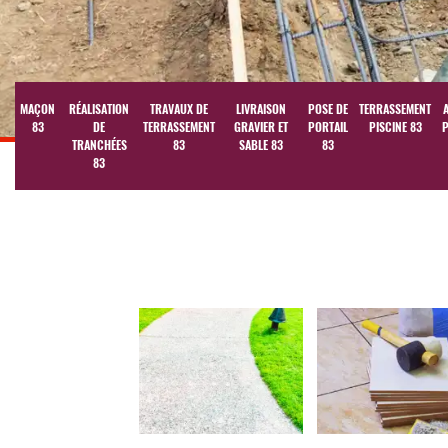
MAÇON
RÉALISATION
TRAVAUX DE
LIVRAISON
POSE DE
TERRASSEMENT
83
DE
TERRASSEMENT
GRAVIER ET
PORTAIL
PISCINE 83
P
TRANCHÉES
83
SABLE 83
83
83