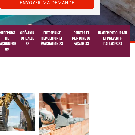
NTREPRISE
CRÉATION
ENTREPRISE
PEINTRE ET
TRAITEMENT CURATIF
DE
DE DALLE
DÉMOLITION ET
PEINTURE DE
ET PRÉVENTIF
AÇONNERIE
83
ÉVACUATION 83
FAÇADE 83
DALLAGES 83
83