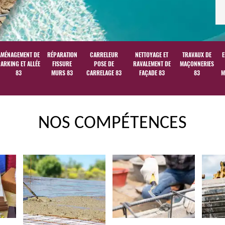
AMÉNAGEMENT DE
RÉPARATION
CARRELEUR
NETTOYAGE ET
TRAVAUX DE
E
ARKING ET ALLÉE
FISSURE
POSE DE
RAVALEMENT DE
MAÇONNERIES
83
MURS 83
CARRELAGE 83
FAÇADE 83
83
M
NOS COMPÉTENCES