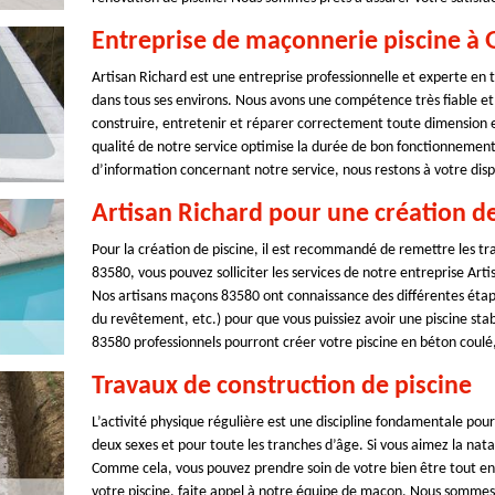
Entreprise de maçonnerie piscine à 
Artisan Richard est une entreprise professionnelle et experte en
dans tous ses environs. Nous avons une compétence très fiable et
construire, entretenir et réparer correctement toute dimension e
qualité de notre service optimise la durée de bon fonctionnement 
d’information concernant notre service, nous restons à votre dispo
Artisan Richard pour une création de
Pour la création de piscine, il est recommandé de remettre les tra
83580, vous pouvez solliciter les services de notre entreprise Art
Nos artisans maçons 83580 ont connaissance des différentes étape
du revêtement, etc.) pour que vous puissiez avoir une piscine st
83580 professionnels pourront créer votre piscine en béton coulé,
Travaux de construction de piscine
L’activité physique régulière est une discipline fondamentale pour
deux sexes et pour toute les tranches d’âge. Si vous aimez la nata
Comme cela, vous pouvez prendre soin de votre bien être tout en 
votre piscine, faite appel à notre équipe de maçon. Nous sommes p