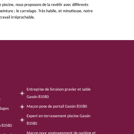
 piscine, nous proposons de la revêtir avec différents
 peinture ; le carrelage. Très habile, et minutieuse, notre
travail irréprochable.
Entreprise de livraison gravier et sable
Gassin 83580
n
Maçon pose de portail Gassin 83580
llages
Expert en terrassement piscine Gassin
83580
n 83580
Maçon pour aménagement de parking et