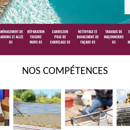
AMÉNAGEMENT DE
RÉPARATION
CARRELEUR
NETTOYAGE ET
TRAVAUX DE
E
ARKING ET ALLÉE
FISSURE
POSE DE
RAVALEMENT DE
MAÇONNERIES
83
MURS 83
CARRELAGE 83
FAÇADE 83
83
M
NOS COMPÉTENCES