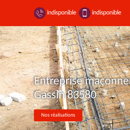
indisponible
indisponible
Entreprise maçonner
Gassin 83580
Nos réalisations