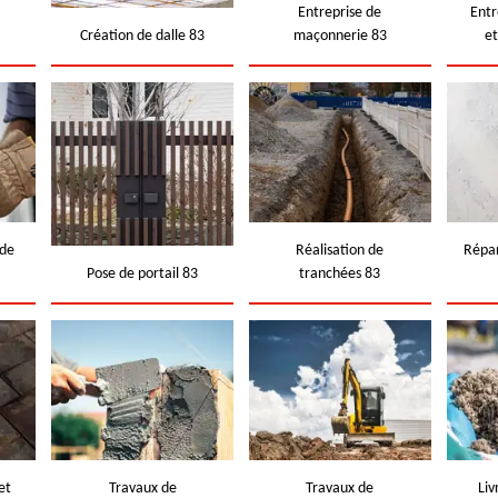
e
Entreprise de
Entr
Création de dalle 83
maçonnerie 83
e
 de
Réalisation de
Répar
Pose de portail 83
tranchées 83
et
Travaux de
Travaux de
Liv