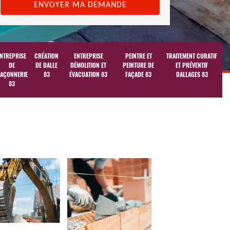
NTREPRISE
CRÉATION
ENTREPRISE
PEINTRE ET
TRAITEMENT CURATIF
DE
DE DALLE
DÉMOLITION ET
PEINTURE DE
ET PRÉVENTIF
AÇONNERIE
83
ÉVACUATION 83
FAÇADE 83
DALLAGES 83
83