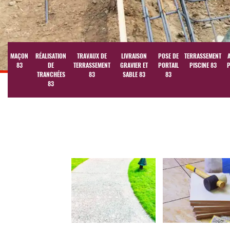
MAÇON
RÉALISATION
TRAVAUX DE
LIVRAISON
POSE DE
TERRASSEMENT
83
DE
TERRASSEMENT
GRAVIER ET
PORTAIL
PISCINE 83
P
TRANCHÉES
83
SABLE 83
83
83