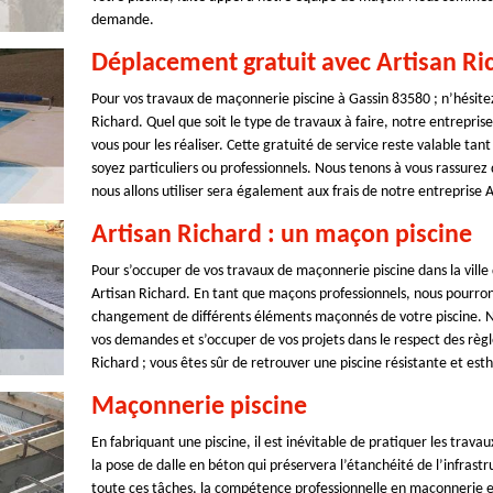
demande.
Déplacement gratuit avec Artisan Ri
Pour vos travaux de maçonnerie piscine à Gassin 83580 ; n’hésitez
Richard. Quel que soit le type de travaux à faire, notre entrepri
vous pour les réaliser. Cette gratuité de service reste valable ta
soyez particuliers ou professionnels. Nous tenons à vous rassure
nous allons utiliser sera également aux frais de notre entreprise 
Artisan Richard : un maçon piscine
Pour s’occuper de vos travaux de maçonnerie piscine dans la ville
Artisan Richard. En tant que maçons professionnels, nous pourrons
changement de différents éléments maçonnés de votre piscine. N
vos demandes et s’occuper de vos projets dans le respect des règl
Richard ; vous êtes sûr de retrouver une piscine résistante et esth
Maçonnerie piscine
En fabriquant une piscine, il est inévitable de pratiquer les trava
la pose de dalle en béton qui préservera l’étanchéité de l’infrast
toute ces tâches, la compétence professionnelle en maçonnerie es