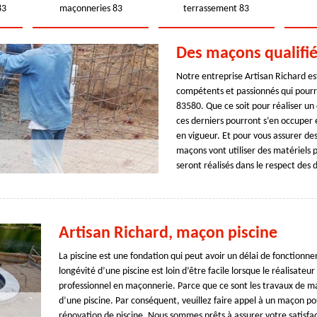
83
maçonneries 83
terrassement 83
Des maçons qualifié
Notre entreprise Artisan Richard es
compétents et passionnés qui pourr
83580. Que ce soit pour réaliser un
ces derniers pourront s’en occuper
en vigueur. Et pour vous assurer des
maçons vont utiliser des matériels p
seront réalisés dans le respect des 
Artisan Richard, maçon piscine
La piscine est une fondation qui peut avoir un délai de fonction
longévité d’une piscine est loin d’être facile lorsque le réalisateu
professionnel en maçonnerie. Parce que ce sont les travaux de ma
d’une piscine. Par conséquent, veuillez faire appel à un maçon pou
rénovation de piscine. Nous sommes prêts à assurer votre satisfac