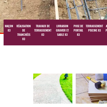
MAÇON
RÉALISATION
TRAVAUX DE
LIVRAISON
POSE DE
TERRASSEMENT
83
DE
TERRASSEMENT
GRAVIER ET
PORTAIL
PISCINE 83
P
TRANCHÉES
83
SABLE 83
83
83