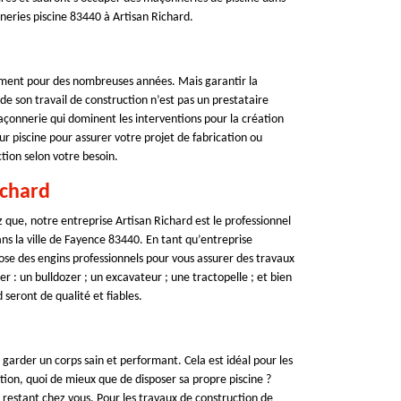
nneries piscine 83440 à Artisan Richard.
nement pour des nombreuses années. Mais garantir la
r de son travail de construction n’est pas un prestataire
çonnerie qui dominent les interventions pour la création
r piscine pour assurer votre projet de fabrication ou
tion selon votre besoin.
ichard
que, notre entreprise Artisan Richard est le professionnel
ns la ville de Fayence 83440. En tant qu’entreprise
pose des engins professionnels pour vous assurer des travaux
ser : un bulldozer ; un excavateur ; une tractopelle ; et bien
 seront de qualité et fiables.
 garder un corps sain et performant. Cela est idéal pour les
tion, quoi de mieux que de disposer sa propre piscine ?
restant chez vous. Pour les travaux de construction de