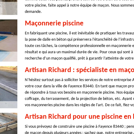
votre piscine, faite appel à notre équipe de maçon. Nous sommes p
demande.
Maçonnerie piscine
En fabriquant une piscine, il est inévitable de pratiquer les trava
la pose de dalle en béton qui préservera l’étanchéité de l’infrast
toute ces tâches, la compétence professionnelle en maçonnerie es
résultat e qui aura un maximal durée de vie. Pour ceux qui sont à
recherche d’un maçon qualifié, prêt à garantir l’atteinte de votre 
Artisan Richard : spécialiste en maç
N’hésitez surtout pas à solliciter les services de notre entreprise
votre cour dans la ville de Fayence 83440. En tant que maçon pro
de répondre à tous vos besoins en maçonnerie piscine. Nos équip
coffrage, du terrassement, de la projection de béton, etc. Ayant 
vos maçonneries piscine dans les règles de l’art. De ce fait, fiez-
Artisan Richard pour une piscine en
Si vous prévoyez de construire une piscine à Fayence 83440 ; pens
de maçon depuis plusieurs années ; sachez que, notre entreprise Ar