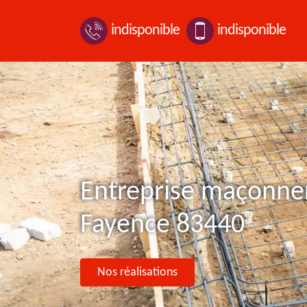
indisponible
indisponible
Entreprise maçonner
Fayence 83440
Nos réalisations