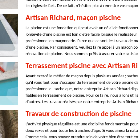
les règles de l’art. De ce fait, n’hésitez plus à remettre vos maço
Artisan Richard, maçon piscine
La piscine est une fondation qui peut avoir un délai de fonction
longévité d’une piscine est loin d’être facile lorsque le réalisateu
professionnel en maçonnerie. Parce que ce sont les travaux de ma
d’une piscine. Par conséquent, veuillez faire appel à un maçon pou
rénovation de piscine. Nous sommes prêts à assurer votre satisfac
Terrassement piscine avec Artisan R
Ayant exercé le métier de maçon depuis plusieurs années ; sachez 
qu’il vous faut pour s’occuper du terrassement de votre piscine da
professionnelle ; sache que, notre entreprise Artisan Richard dis
fiables en terrassement de piscine. Pour ce faire, nous allons utili
d’autres. Les travaux réalisés par notre entreprise Artisan Richard
Travaux de construction de piscine
L’activité physique régulière est une discipline fondamentale pour
deux sexes et pour toute les tranches d’âge. Si vous aimez la nata
Comme cela, vous pouvez prendre soin de votre bien être tout en 