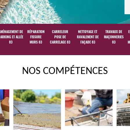
AMÉNAGEMENT DE
RÉPARATION
CARRELEUR
NETTOYAGE ET
TRAVAUX DE
E
ARKING ET ALLÉE
FISSURE
POSE DE
RAVALEMENT DE
MAÇONNERIES
83
MURS 83
CARRELAGE 83
FAÇADE 83
83
M
NOS COMPÉTENCES