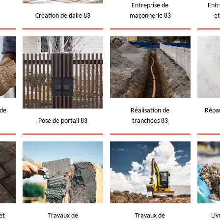
e
Entreprise de
Entr
Création de dalle 83
maçonnerie 83
e
 de
Réalisation de
Répar
Pose de portail 83
tranchées 83
et
Travaux de
Travaux de
Liv