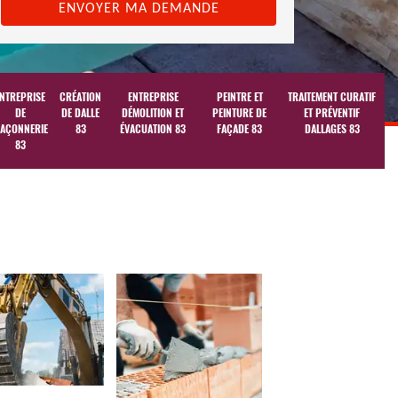
NTREPRISE
CRÉATION
ENTREPRISE
PEINTRE ET
TRAITEMENT CURATIF
DE
DE DALLE
DÉMOLITION ET
PEINTURE DE
ET PRÉVENTIF
AÇONNERIE
83
ÉVACUATION 83
FAÇADE 83
DALLAGES 83
83