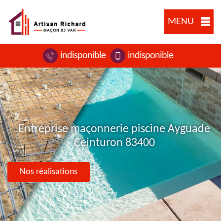
MENU
indisponible
indisponible
Entreprise maçonnerie piscine Ayguade
Ceinturon 83400
Nos réalisations