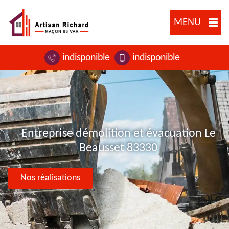
MENU
indisponible
indisponible
Entreprise démolition et évacuation Le
Beausset 83330
Nos réalisations