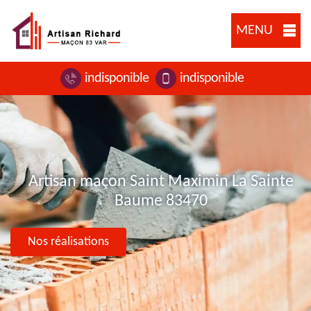
MENU
indisponible
indisponible
Artisan maçon Saint Maximin La Sainte
Baume 83470
Nos réalisations