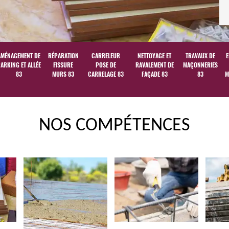
AMÉNAGEMENT DE
RÉPARATION
CARRELEUR
NETTOYAGE ET
TRAVAUX DE
E
ARKING ET ALLÉE
FISSURE
POSE DE
RAVALEMENT DE
MAÇONNERIES
83
MURS 83
CARRELAGE 83
FAÇADE 83
83
M
NOS COMPÉTENCES