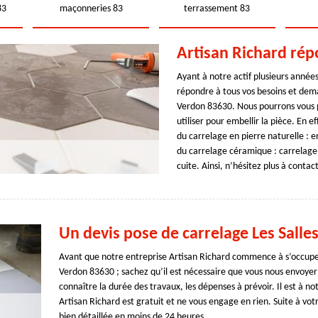
83
maçonneries 83
terrassement 83
Artisan Richard rép
Ayant à notre actif plusieurs année
répondre à tous vos besoins et dema
Verdon 83630. Nous pourrons vous pr
utiliser pour embellir la pièce. En e
du carrelage en pierre naturelle : e
du carrelage céramique : carrelage 
cuite. Ainsi, n’hésitez plus à contac
Un devis pose de carrelage Les Salle
Avant que notre entreprise Artisan Richard commence à s’occuper 
Verdon 83630 ; sachez qu’il est nécessaire que vous nous envoyer
connaître la durée des travaux, les dépenses à prévoir. Il est à 
Artisan Richard est gratuit et ne vous engage en rien. Suite à vo
bien détaillée en moins de 24 heures.