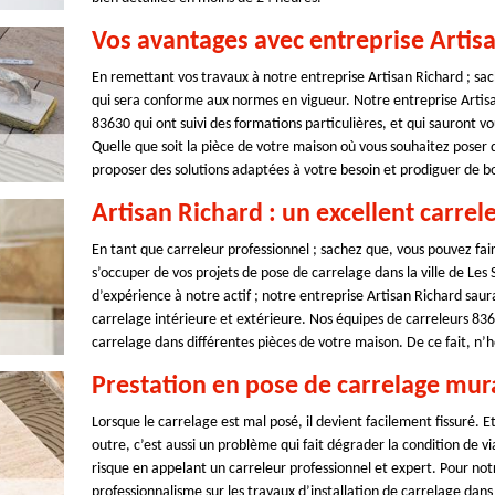
Vos avantages avec entreprise Artis
En remettant vos travaux à notre entreprise Artisan Richard ; sach
qui sera conforme aux normes en vigueur. Notre entreprise Artisan
83630 qui ont suivi des formations particulières, et qui sauront vo
Quelle que soit la pièce de votre maison où vous souhaitez poser 
proposer des solutions adaptées à votre besoin et prodiguer de bon 
Artisan Richard : un excellent carrel
En tant que carreleur professionnel ; sachez que, vous pouvez fai
s’occuper de vos projets de pose de carrelage dans la ville de Les
d’expérience à notre actif ; notre entreprise Artisan Richard saur
carrelage intérieure et extérieure. Nos équipes de carreleurs 836
carrelage dans différentes pièces de votre maison. De ce fait, n’h
Prestation en pose de carrelage mura
Lorsque le carrelage est mal posé, il devient facilement fissuré. Et
outre, c’est aussi un problème qui fait dégrader la condition de via
risque en appelant un carreleur professionnel et expert. Pour notr
professionnalisme sur les travaux d’installation de carrelage dans l