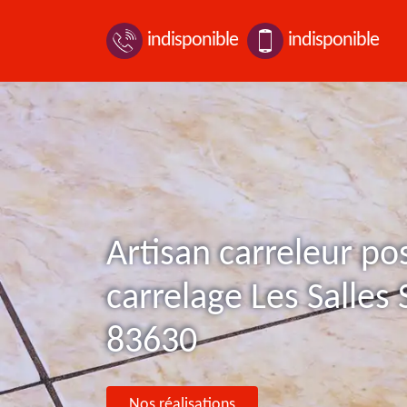
indisponible
indisponible
Artisan carreleur po
carrelage Les Salles
83630
Nos réalisations