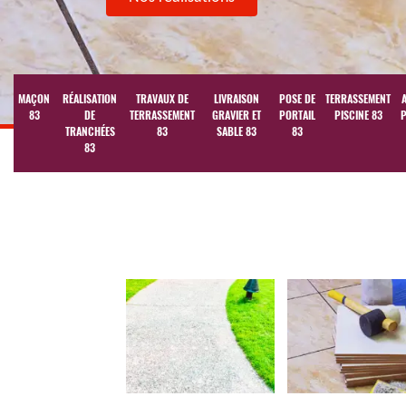
MAÇON
RÉALISATION
TRAVAUX DE
LIVRAISON
POSE DE
TERRASSEMENT
83
DE
TERRASSEMENT
GRAVIER ET
PORTAIL
PISCINE 83
P
TRANCHÉES
83
SABLE 83
83
83