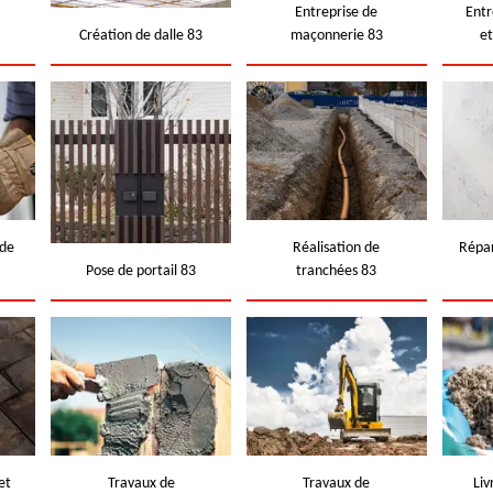
e
Entreprise de
Entr
Création de dalle 83
maçonnerie 83
e
 de
Réalisation de
Répar
Pose de portail 83
tranchées 83
et
Travaux de
Travaux de
Liv