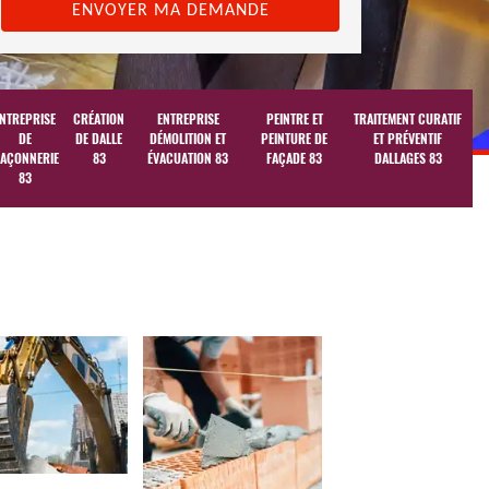
NTREPRISE
CRÉATION
ENTREPRISE
PEINTRE ET
TRAITEMENT CURATIF
DE
DE DALLE
DÉMOLITION ET
PEINTURE DE
ET PRÉVENTIF
AÇONNERIE
83
ÉVACUATION 83
FAÇADE 83
DALLAGES 83
83