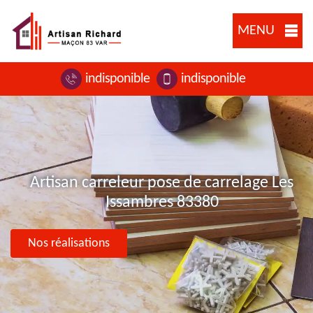
MENU
indisponible
indisponible
Artisan carreleur pose de carrelage Les
Issambres 83380
Nos réalisations