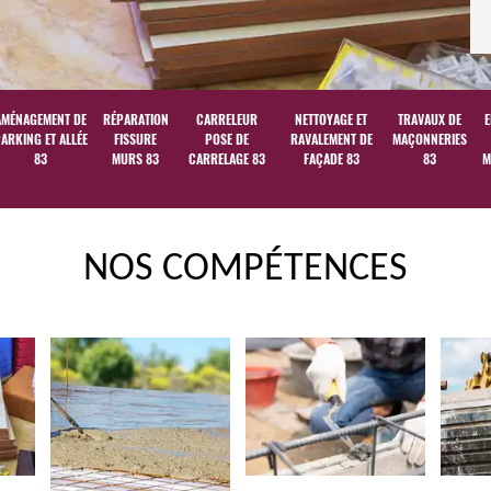
AMÉNAGEMENT DE
RÉPARATION
CARRELEUR
NETTOYAGE ET
TRAVAUX DE
E
ARKING ET ALLÉE
FISSURE
POSE DE
RAVALEMENT DE
MAÇONNERIES
83
MURS 83
CARRELAGE 83
FAÇADE 83
83
M
NOS COMPÉTENCES