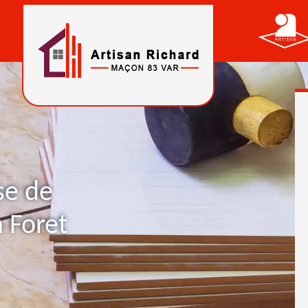
se de
 Foret