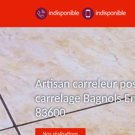
indisponible
indisponible
Artisan carreleur po
carrelage Bagnols En
83600
Nos réalisations