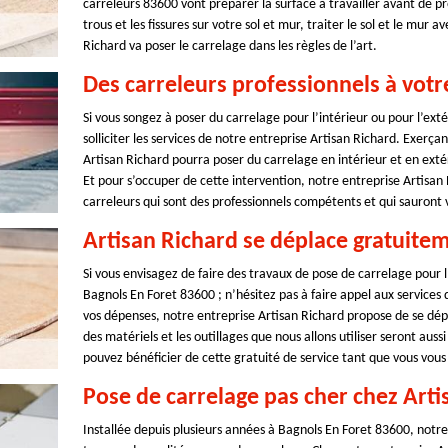
carreleurs 83600 vont préparer la surface à travailler avant de pr
trous et les fissures sur votre sol et mur, traiter le sol et le mur
Richard va poser le carrelage dans les règles de l’art.
Des carreleurs professionnels à votr
Si vous songez à poser du carrelage pour l’intérieur ou pour l’ex
solliciter les services de notre entreprise Artisan Richard. Exerça
Artisan Richard pourra poser du carrelage en intérieur et en exté
Et pour s’occuper de cette intervention, notre entreprise Artisan
carreleurs qui sont des professionnels compétents et qui sauront
Artisan Richard se déplace gratuite
Si vous envisagez de faire des travaux de pose de carrelage pour l’
Bagnols En Foret 83600 ; n’hésitez pas à faire appel aux services 
vos dépenses, notre entreprise Artisan Richard propose de se dép
des matériels et les outillages que nous allons utiliser seront aus
pouvez bénéficier de cette gratuité de service tant que vous vous
Pose de carrelage pas cher chez Arti
Installée depuis plusieurs années à Bagnols En Foret 83600, notre