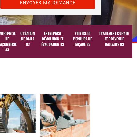
NTREPRISE
CRÉATION
ENTREPRISE
PEINTRE ET
TRAITEMENT CURATIF
DE
DE DALLE
DÉMOLITION ET
PEINTURE DE
ET PRÉVENTIF
AÇONNERIE
83
ÉVACUATION 83
FAÇADE 83
DALLAGES 83
83