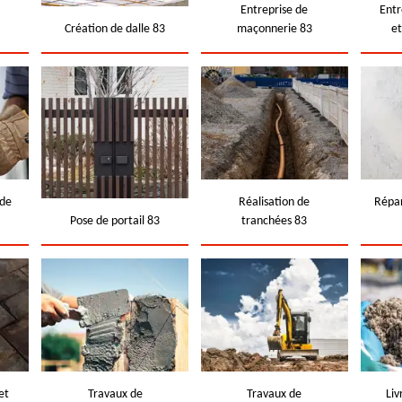
e
Entreprise de
Entr
Création de dalle 83
maçonnerie 83
e
 de
Réalisation de
Répar
Pose de portail 83
tranchées 83
et
Travaux de
Travaux de
Liv