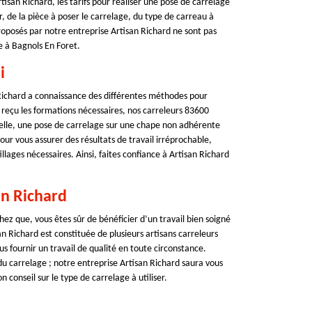
isan Richard, les tarifs pour réaliser une pose de carrelage
er, de la pièce à poser le carrelage, du type de carreau à
roposés par notre entreprise Artisan Richard ne sont pas
e à Bagnols En Foret.
i
 Richard a connaissance des différentes méthodes pour
 reçu les formations nécessaires, nos carreleurs 83600
nelle, une pose de carrelage sur une chape non adhérente
ur vous assurer des résultats de travail irréprochable,
illages nécessaires. Ainsi, faites confiance à Artisan Richard
an Richard
ez que, vous êtes sûr de bénéficier d’un travail bien soigné
 Richard est constituée de plusieurs artisans carreleurs
us fournir un travail de qualité en toute circonstance.
du carrelage ; notre entreprise Artisan Richard saura vous
conseil sur le type de carrelage à utiliser.