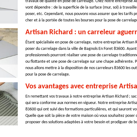
travaux de qualité en pose de carrelage. Chez notre entreprise Art
vont dépendre : de la superficie de la surface (mur, sol) à travaill
poser, etc. Cependant, nous pouvons vous assurer que les tarifs p
cher et à la portée de toutes les bourses pour la pose de carrelag
Artisan Richard : un carreleur aguerr
Étant spécialisée en pose de carrelage, notre entreprise Artisan
poser du carrelage dans la ville de Bagnols En Foret 83600. Ayant
professionnels pourront réaliser une pose de carrelage tradition
ou flottante et une pose de carrelage sur une chape adhérente. Po
nous allons mettre à la disposition de nos carreleurs 83600 les out
pour la pose de carrelage.
Vos avantages avec entreprise Artis
En remettant vos travaux à notre entreprise Artisan Richard ; sach
qui sera conforme aux normes en vigueur. Notre entreprise Artisan
83600 qui ont suivi des formations particulières, et qui sauront vo
Quelle que soit la pièce de votre maison où vous souhaitez poser 
proposer des solutions adaptées à votre besoin et prodiguer de bon 