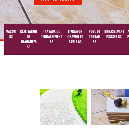
MAÇON
RÉALISATION
TRAVAUX DE
LIVRAISON
POSE DE
TERRASSEMENT
83
DE
TERRASSEMENT
GRAVIER ET
PORTAIL
PISCINE 83
P
TRANCHÉES
83
SABLE 83
83
83