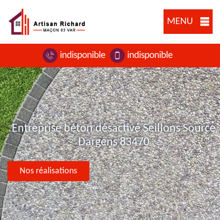
MENU
indisponible
indisponible
Entreprise béton désactivé Seillons Source
Dargens 83470
Nos réalisations