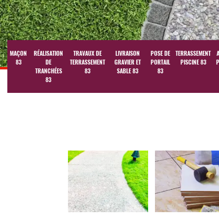
MAÇON
RÉALISATION
TRAVAUX DE
LIVRAISON
POSE DE
TERRASSEMENT
83
DE
TERRASSEMENT
GRAVIER ET
PORTAIL
PISCINE 83
P
TRANCHÉES
83
SABLE 83
83
83