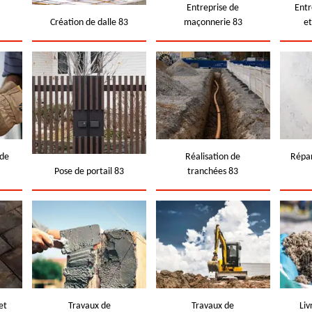
e
Entreprise de
Entr
Création de dalle 83
maçonnerie 83
e
 de
Réalisation de
Répar
Pose de portail 83
tranchées 83
et
Travaux de
Travaux de
Liv