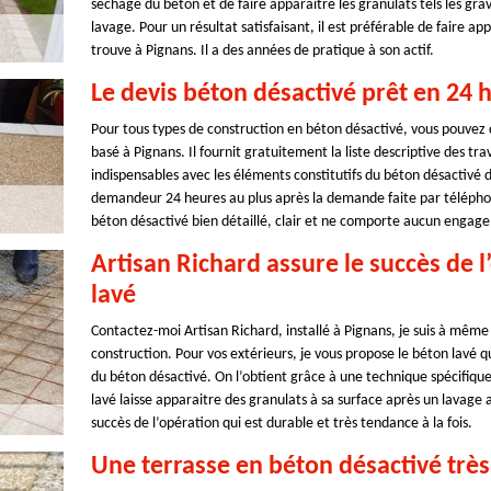
séchage du béton et de faire apparaitre les granulats tels les grav
lavage. Pour un résultat satisfaisant, il est préférable de faire a
trouve à Pignans. Il a des années de pratique à son actif.
Le devis béton désactivé prêt en 24 
Pour tous types de construction en béton désactivé, vous pouvez
basé à Pignans. Il fournit gratuitement la liste descriptive des tra
indispensables avec les éléments constitutifs du béton désactivé 
demandeur 24 heures au plus après la demande faite par téléphone
béton désactivé bien détaillé, clair et ne comporte aucun engagem
Artisan Richard assure le succès de 
lavé
Contactez-moi Artisan Richard, installé à Pignans, je suis à mêm
construction. Pour vos extérieurs, je vous propose le béton lavé qu
du béton désactivé. On l’obtient grâce à une technique spécifiqu
lavé laisse apparaitre des granulats à sa surface après un lavage a
succès de l’opération qui est durable et très tendance à la fois.
Une terrasse en béton désactivé très