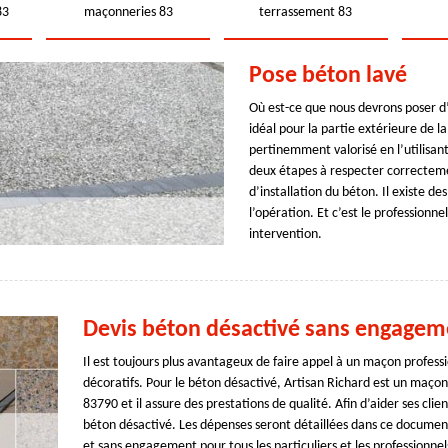
83
maçonneries 83
terrassement 83
Pose béton lavé
Où est-ce que nous devrons poser d
idéal pour la partie extérieure de l
pertinemment valorisé en l’utilisant 
deux étapes à respecter correcteme
d’installation du béton. Il existe d
l’opération. Et c’est le professionn
intervention.
Devis béton désactivé sans engagem
Il est toujours plus avantageux de faire appel à un maçon profess
décoratifs. Pour le béton désactivé, Artisan Richard est un maçon
83790 et il assure des prestations de qualité. Afin d’aider ses clie
béton désactivé. Les dépenses seront détaillées dans ce document 
et sans engagement pour tous les particuliers et les professionnel