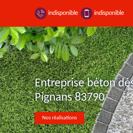
indisponible
indisponible
Entreprise béton dé
Pignans 83790
Nos réalisations