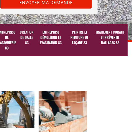
NTREPRISE
CRÉATION
ENTREPRISE
PEINTRE ET
TRAITEMENT CURATIF
DE
DE DALLE
DÉMOLITION ET
PEINTURE DE
ET PRÉVENTIF
AÇONNERIE
83
ÉVACUATION 83
FAÇADE 83
DALLAGES 83
83