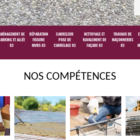
AMÉNAGEMENT DE
RÉPARATION
CARRELEUR
NETTOYAGE ET
TRAVAUX DE
E
ARKING ET ALLÉE
FISSURE
POSE DE
RAVALEMENT DE
MAÇONNERIES
83
MURS 83
CARRELAGE 83
FAÇADE 83
83
M
NOS COMPÉTENCES