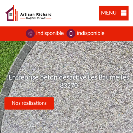
MENU
indisponible
indisponible
Entreprise béton désactivé Les Baumelles
83270
Nos réalisations