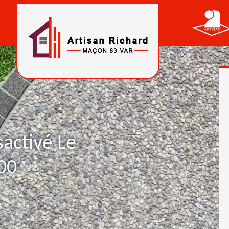
sactivé Le
00