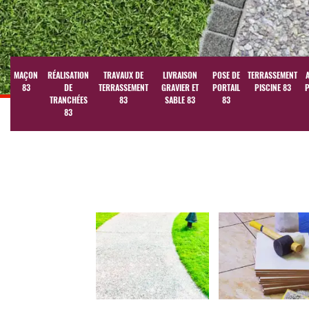
MAÇON
RÉALISATION
TRAVAUX DE
LIVRAISON
POSE DE
TERRASSEMENT
83
DE
TERRASSEMENT
GRAVIER ET
PORTAIL
PISCINE 83
P
TRANCHÉES
83
SABLE 83
83
83