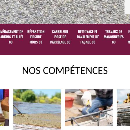
AMÉNAGEMENT DE
RÉPARATION
CARRELEUR
NETTOYAGE ET
TRAVAUX DE
E
ARKING ET ALLÉE
FISSURE
POSE DE
RAVALEMENT DE
MAÇONNERIES
83
MURS 83
CARRELAGE 83
FAÇADE 83
83
M
NOS COMPÉTENCES