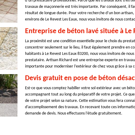
d’un prestataire professionnel. Parce que les travaux sont très t
travaux de maçonnerie est très importante. Par conséquent, il faut
résultat de longue durée. Pour votre recherche d’un bon artisan, 
environs de Le Revest Les Eaux, nous vous invitons de nous contac
Entreprise de béton lavé située à Le
La proximité est une condition essentielle pour le choix du prestat
concentrer seulement sur le lieu, il faut également prendre en c
habitants à Le Revest Les Eaux 83200, nous vous invitons de nou
prestataire. Artisan Richard est une entreprise experte en trav
importante pour moderniser l’extérieur de chez vous grâce à sa c
Devis gratuit en pose de béton désac
Est-ce que vous comptez habiller votre sol extérieur avec un bét
accompagnant tout au long du préparatif de votre projet. Ce que n
de votre projet selon sa nature. Cette estimation vous fera connait
d’accomplissement des travaux. En recevant toute ces information
demande de devis. Nous effectuons l’étude gratuitement.