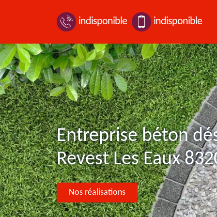
indisponible
indisponible
Entreprise béton dé
Revest Les Eaux 832
Nos réalisations