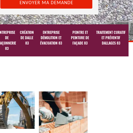
NTREPRISE
CRÉATION
ENTREPRISE
PEINTRE ET
TRAITEMENT CURATIF
DE
DE DALLE
DÉMOLITION ET
PEINTURE DE
ET PRÉVENTIF
AÇONNERIE
83
ÉVACUATION 83
FAÇADE 83
DALLAGES 83
83