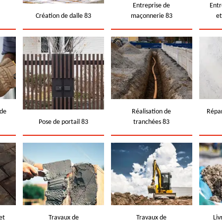
e
Entreprise de
Entr
Création de dalle 83
maçonnerie 83
e
 de
Réalisation de
Répar
Pose de portail 83
tranchées 83
et
Travaux de
Travaux de
Liv