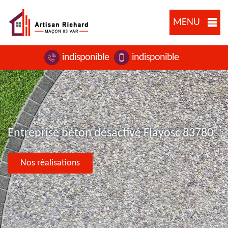
MENU
indisponible
indisponible
Entreprise béton désactivé Flayosc 83780
Nos réalisations