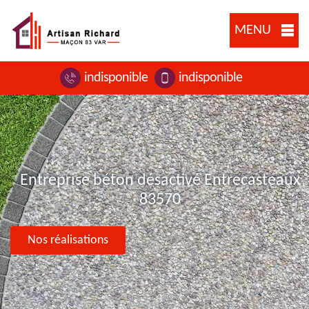
MENU
indisponible
indisponible
Entreprise béton désactivé Entrecasteaux
83570
Nos réalisations